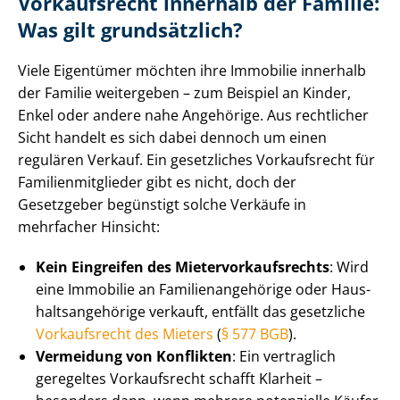
Vorkaufsrecht innerhalb der Familie:
Was gilt grundsätzlich?
Viele Eigentümer möchten ihre Immobilie innerhalb
der Familie weitergeben – zum Beispiel an Kinder,
Enkel oder andere nahe Angehörige. Aus rechtlicher
Sicht handelt es sich dabei dennoch um einen
regulären Verkauf. Ein gesetzliches Vorkaufsrecht für
Fa­mi­li­en­mit­glie­der gibt es nicht, doch der
Gesetzgeber begünstigt solche Verkäufe in
mehrfacher Hinsicht:
Kein Eingreifen des Mie­ter­vor­kaufs­rechts
: Wird
eine Immobilie an Fa­mi­li­en­an­ge­hö­ri­ge oder Haus­
halts­an­ge­hö­ri­ge verkauft, entfällt das gesetzliche
Vorkaufsrecht des Mieters
(
§ 577 BGB
).
Vermeidung von Konflikten
: Ein vertraglich
geregeltes Vorkaufsrecht schafft Klarheit –