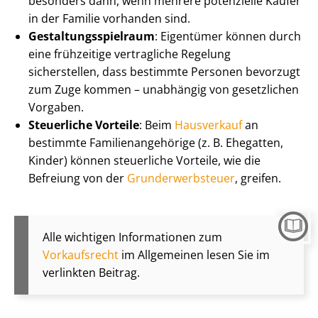
besonders dann, wenn mehrere potenzielle Käufer
in der Familie vorhanden sind.
Ge­stal­tungs­spiel­raum
: Eigentümer können durch
eine frühzeitige vertragliche Regelung
sicherstellen, dass bestimmte Personen bevorzugt
zum Zuge kommen – unabhängig von gesetzlichen
Vorgaben.
Steuerliche Vorteile
: Beim
Hausverkauf
an
bestimmte Fa­mi­li­en­an­ge­hö­ri­ge (z. B. Ehegatten,
Kinder) können steuerliche Vorteile, wie die
Befreiung von der
Grund­er­werb­steu­er
, greifen.
Alle wichtigen Informationen zum
Vorkaufsrecht
im Allgemeinen lesen Sie im
verlinkten Beitrag.