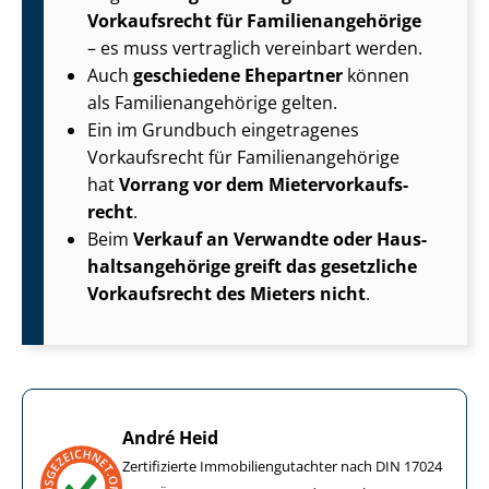
Vorkaufsrecht für Fa­mi­li­en­an­ge­hö­ri­ge
– es muss vertraglich vereinbart werden.
Auch
geschiedene Ehepartner
können
als Fa­mi­li­en­an­ge­hö­ri­ge gelten.
Ein im Grundbuch eingetragenes
Vorkaufsrecht für Fa­mi­li­en­an­ge­hö­ri­ge
hat
Vorrang vor dem Mie­ter­vor­kaufs­
recht
.
Beim
Verkauf an Verwandte oder Haus­
halts­an­ge­hö­ri­ge greift das gesetzliche
Vorkaufsrecht des Mieters nicht
.
André Heid
Zertifizierte Im­mo­bi­li­en­gut­ach­ter nach DIN 17024