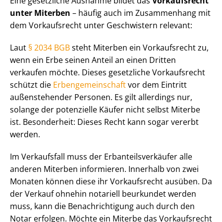
Eine gesetzliche Ausnahme bildet das
Vorkaufsrecht
unter Miterben
– häufig auch im Zusammenhang mit
dem Vorkaufsrecht unter Geschwistern relevant:
Laut
§ 2034 BGB
steht Miterben ein Vorkaufsrecht zu,
wenn ein Erbe seinen Anteil an einen Dritten
verkaufen möchte. Dieses gesetzliche Vorkaufsrecht
schützt die
Er­ben­ge­mein­schaft
vor dem Eintritt
außenstehender Personen. Es gilt allerdings nur,
solange der potenzielle Käufer nicht selbst Miterbe
ist. Besonderheit: Dieses Recht kann sogar vererbt
werden.
Im Verkaufsfall muss der Erb­an­teils­ver­käu­fer alle
anderen Miterben informieren. Innerhalb von zwei
Monaten können diese ihr Vorkaufsrecht ausüben. Da
der Verkauf ohnehin notariell beurkundet werden
muss, kann die Be­nach­rich­ti­gung auch durch den
Notar erfolgen. Möchte ein Miterbe das Vorkaufsrecht