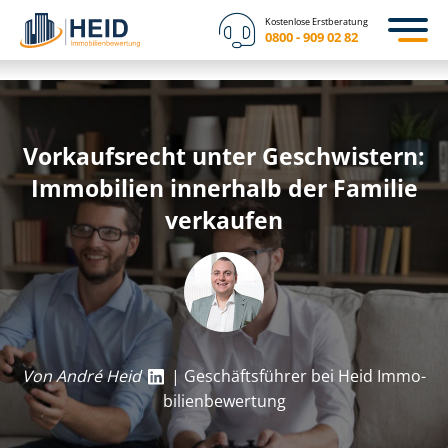
Kostenlose Erstberatung
0800 - 909 02 82
Vorkaufsrecht unter Geschwistern:
Immobilien innerhalb der Familie
verkaufen
Von André Heid
| Geschäftsführer bei Heid Im­mo­
bi­li­en­be­wer­tung