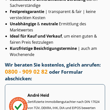
Sachverständige
Fest­preis­ga­ran­tie
| transparent & fair | keine
versteckten Kosten
Unabhängige
&
neutrale
Ermittlung des
Marktwertes
Ideal für Kauf und Verkauf
, um einen guten &
fairen Preis festzulegen
Kurzfristige Be­sich­ti­gungs­ter­mi­ne
| auch am
Wochenende
Wir beraten Sie kostenlos, gleich anrufen:
0800 - 909 02 82
oder Formular
abschicken:
André Heid
Zertifizierte Im­mo­bi­li­en­gut­ach­ter nach DIN 17024
von TÜV, DEKRA, IHK, DIA und EIPOS bewerten