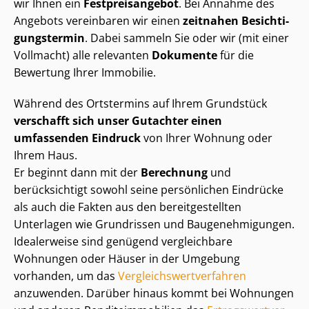
wir Ihnen ein
Fest­preis­an­ge­bot
. Bei Annahme des
Angebots vereinbaren wir einen
zeitnahen Be­sich­ti­
gungs­ter­min
. Dabei sammeln Sie oder wir (mit einer
Vollmacht) alle relevanten
Dokumente
für die
Bewertung Ihrer Immobilie.
Während des Ortstermins auf Ihrem Grundstück
verschafft sich unser Gutachter einen
umfassenden Eindruck
von Ihrer Wohnung oder
Ihrem Haus.
Er beginnt dann mit der
Berechnung
und
berücksichtigt sowohl seine persönlichen Eindrücke
als auch die Fakten aus den be­reit­ge­stell­ten
Unterlagen wie Grundrissen und Bau­ge­neh­mi­gun­gen.
Idealerweise sind genügend vergleichbare
Wohnungen oder Häuser in der Umgebung
vorhanden, um das
Ver­gleichs­wert­ver­fah­ren
anzuwenden. Darüber hinaus kommt bei Wohnungen