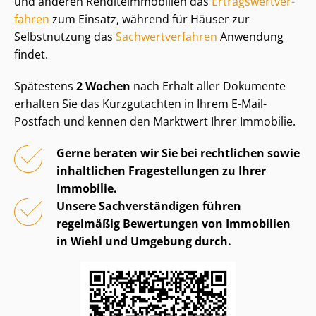
und anderen Ren­di­teim­mo­bi­li­en das
Er­trags­wert­ver­
fah­ren
zum Einsatz, während für Häuser zur
Selbstnutzung das
Sach­wert­ver­fah­ren
Anwendung
findet.
Spätestens
2 Wochen
nach Erhalt aller Dokumente
erhalten Sie das Kurzgutachten in Ihrem E-Mail-
Postfach und kennen den Marktwert Ihrer Immobilie.
Gerne beraten wir Sie bei rechtlichen sowie
inhaltlichen Fragestellungen zu Ihrer
Immobilie.
Unsere Sach­ver­stän­di­gen führen
regelmäßig Bewertungen von Immobilien
in Wiehl und Umgebung durch.