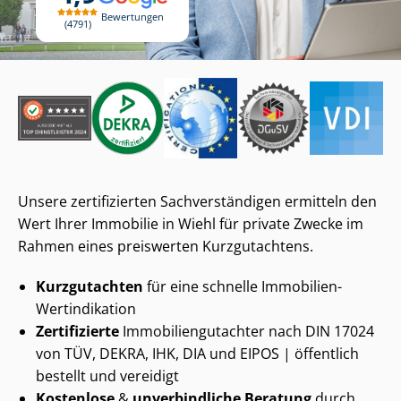
Bewertungen
4791
Unsere zertifizierten Sach­ver­stän­di­gen ermitteln den
Wert Ihrer Immobilie in Wiehl für private Zwecke im
Rahmen eines preiswerten Kurzgutachtens.
Kurzgutachten
für eine schnelle Immobilien-
Wertindikation
Zertifizierte
Im­mo­bi­li­en­gut­ach­ter nach DIN 17024
von TÜV, DEKRA, IHK, DIA und EIPOS | öffentlich
bestellt und vereidigt
Kostenlose
&
unverbindliche Beratung
durch