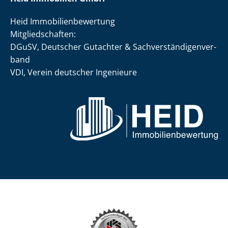
Heid Im­mo­bi­li­en­be­wer­tung
Mit­glied­schaf­ten:
DGuSV, Deutscher Gutachter & Sach­ver­stän­di­gen­ver­
band
VDI, Verein deutscher Ingenieure