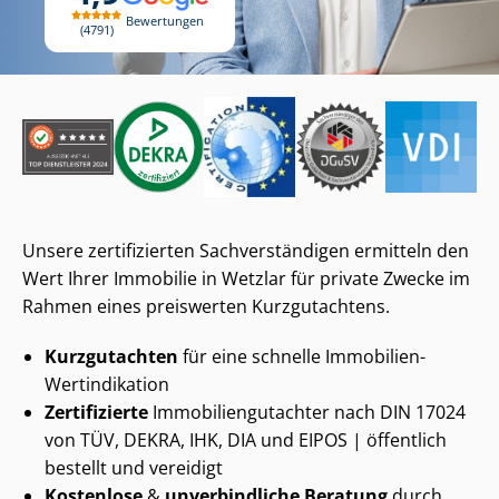
Bewertungen
4791
Unsere zertifizierten Sach­ver­stän­di­gen ermitteln den
Wert Ihrer Immobilie in Wetzlar für private Zwecke im
Rahmen eines preiswerten Kurzgutachtens.
Kurzgutachten
für eine schnelle Immobilien-
Wertindikation
Zertifizierte
Im­mo­bi­li­en­gut­ach­ter nach DIN 17024
von TÜV, DEKRA, IHK, DIA und EIPOS | öffentlich
bestellt und vereidigt
Kostenlose
&
unverbindliche Beratung
durch