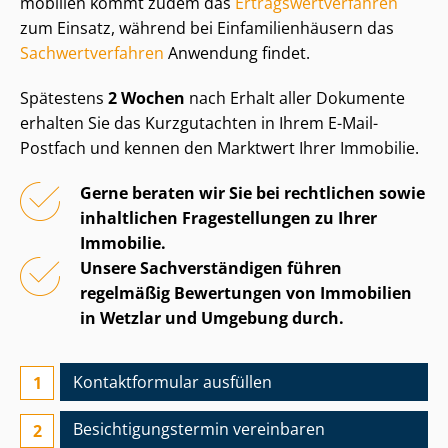
mo­bi­li­en kommt zudem das
Er­trags­wert­ver­fah­ren
zum Einsatz, während bei Ein­fa­mi­li­en­häu­sern das
Sach­wert­ver­fah­ren
Anwendung findet.
Spätestens
2 Wochen
nach Erhalt aller Dokumente
erhalten Sie das Kurzgutachten in Ihrem E-Mail-
Postfach und kennen den Marktwert Ihrer Immobilie.
Gerne beraten wir Sie bei rechtlichen sowie
inhaltlichen Fragestellungen zu Ihrer
Immobilie.
Unsere Sach­ver­stän­di­gen führen
regelmäßig Bewertungen von Immobilien
in Wetzlar und Umgebung durch.
Kontaktformular ausfüllen
Besichtigungs­termin vereinbaren