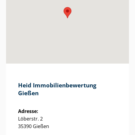
Heid Im­mo­bi­li­en­be­wer­tung
Gießen
Adresse:
Löberstr. 2
35390 Gießen