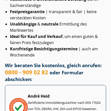
Sachverständige
Fest­preis­ga­ran­tie
| transparent & fair | keine
versteckten Kosten
Unabhängige
&
neutrale
Ermittlung des
Marktwertes
Ideal für Kauf und Verkauf
, um einen guten &
fairen Preis festzulegen
Kurzfristige Be­sich­ti­gungs­ter­mi­ne
| auch am
Wochenende
Wir beraten Sie kostenlos, gleich anrufen:
0800 - 909 02 82
oder Formular
abschicken:
André Heid
Zertifizierte Im­mo­bi­li­en­gut­ach­ter nach DIN 17024
von TÜV, DEKRA, IHK, DIA und EIPOS bewerten