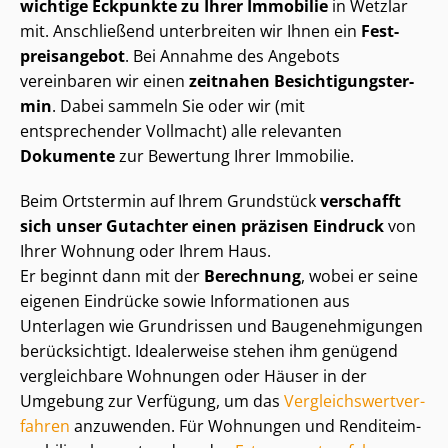
wichtige Eckpunkte zu Ihrer Immobilie
in Wetzlar
mit. Anschließend unterbreiten wir Ihnen ein
Fest­
preis­an­ge­bot
. Bei Annahme des Angebots
vereinbaren wir einen
zeitnahen Be­sich­ti­gungs­ter­
min
. Dabei sammeln Sie oder wir (mit
entsprechender Vollmacht) alle relevanten
Dokumente
zur Bewertung Ihrer Immobilie.
Beim Ortstermin auf Ihrem Grundstück
verschafft
sich unser Gutachter einen präzisen Eindruck
von
Ihrer Wohnung oder Ihrem Haus.
Er beginnt dann mit der
Berechnung
, wobei er seine
eigenen Eindrücke sowie Informationen aus
Unterlagen wie Grundrissen und Bau­ge­neh­mi­gun­gen
berücksichtigt. Idealerweise stehen ihm genügend
vergleichbare Wohnungen oder Häuser in der
Umgebung zur Verfügung, um das
Ver­gleichs­wert­ver­
fah­ren
anzuwenden. Für Wohnungen und Ren­di­teim­