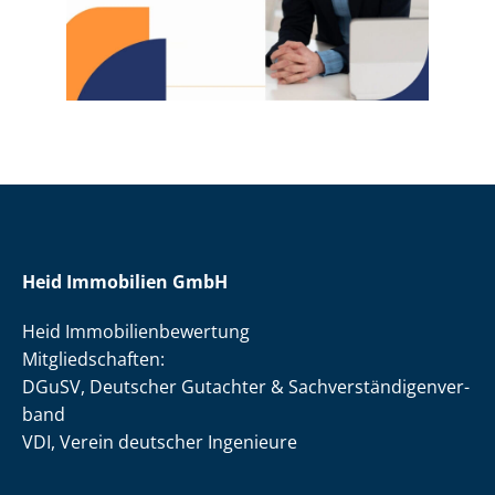
Heid Immobilien GmbH
Heid Im­mo­bi­li­en­be­wer­tung
Mit­glied­schaf­ten:
DGuSV, Deutscher Gutachter & Sach­ver­stän­di­gen­ver­
band
VDI, Verein deutscher Ingenieure