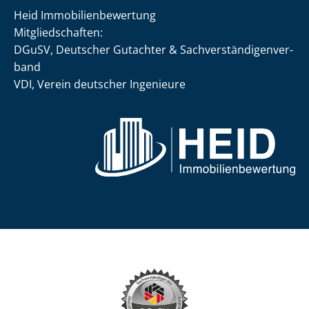
Heid Im­mo­bi­li­en­be­wer­tung
Mit­glied­schaf­ten:
DGuSV, Deutscher Gutachter & Sach­ver­stän­di­gen­ver­
band
VDI, Verein deutscher Ingenieure