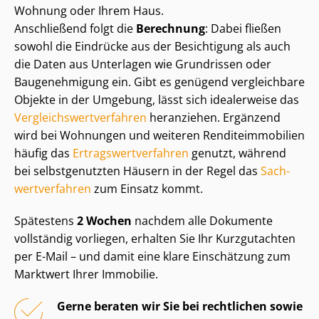
Wohnung oder Ihrem Haus.
Anschließend folgt die
Berechnung
: Dabei fließen
sowohl die Eindrücke aus der Besichtigung als auch
die Daten aus Unterlagen wie Grundrissen oder
Baugenehmigung ein. Gibt es genügend vergleichbare
Objekte in der Umgebung, lässt sich idealerweise das
Ver­gleichs­wert­ver­fah­ren
heranziehen. Ergänzend
wird bei Wohnungen und weiteren Ren­di­teim­mo­bi­li­en
häufig das
Er­trags­wert­ver­fah­ren
genutzt, während
bei selbstgenutzten Häusern in der Regel das
Sach­
wert­ver­fah­ren
zum Einsatz kommt.
Spätestens
2 Wochen
nachdem alle Dokumente
vollständig vorliegen, erhalten Sie Ihr Kurzgutachten
per E-Mail – und damit eine klare Einschätzung zum
Marktwert Ihrer Immobilie.
Gerne beraten wir Sie bei rechtlichen sowie