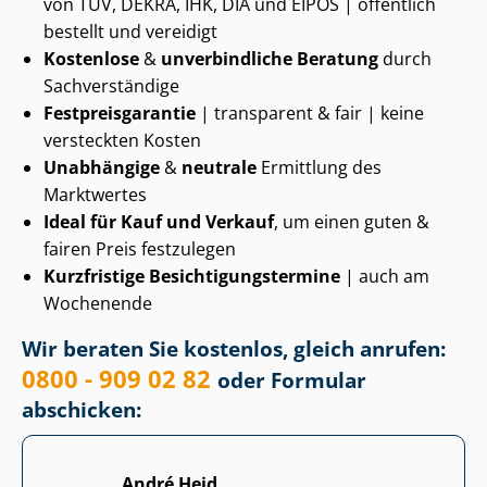
von TÜV, DEKRA, IHK, DIA und EIPOS | öffentlich
bestellt und vereidigt
Kostenlose
&
unverbindliche Beratung
durch
Sachverständige
Fest­preis­ga­ran­tie
| transparent & fair | keine
versteckten Kosten
Unabhängige
&
neutrale
Ermittlung des
Marktwertes
Ideal für Kauf und Verkauf
, um einen guten &
fairen Preis festzulegen
Kurzfristige Be­sich­ti­gungs­ter­mi­ne
| auch am
Wochenende
Wir beraten Sie kostenlos, gleich anrufen:
0800 - 909 02 82
oder Formular
abschicken:
André Heid