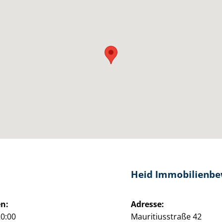
Heid Im­mo­bi­li­en­b
n:
Adresse:
20:00
Mauritiusstraße 42