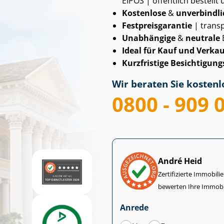
EIPOS | öffentlich bestellt 
Kostenlose
&
unverbindli
Fest­preis­ga­ran­tie
| transp
Unabhängige
&
neutrale
Ideal für Kauf und Verkau
Kurzfristige Be­sich­ti­gungs
Wir beraten Sie kostenlo
0800 - 909 
André Heid
Zertifizierte Im­mo­bi­
bewerten Ihre Immobi
Anrede