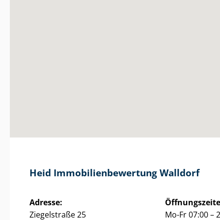
Heid Im­mo­bi­li­en­be­wer­tung Walldorf
Adresse:
Öffnungszeite
Ziegelstraße 25
Mo-Fr 07:00 – 