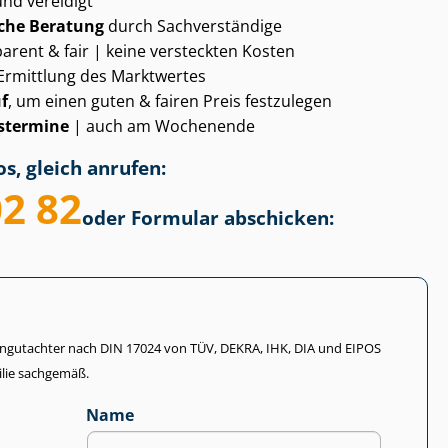
und vereidigt
che Beratung
durch Sachverständige
arent & fair | keine versteckten Kosten
Ermittlung des Marktwertes
f
, um einen guten & fairen Preis festzulegen
­ter­mi­ne
| auch am Wochenende
s, gleich anrufen:
02 82
oder Formular abschicken:
li­en­gut­ach­ter nach DIN 17024 von TÜV, DEKRA, IHK, DIA und EIPOS
lie sachgemäß.
Name