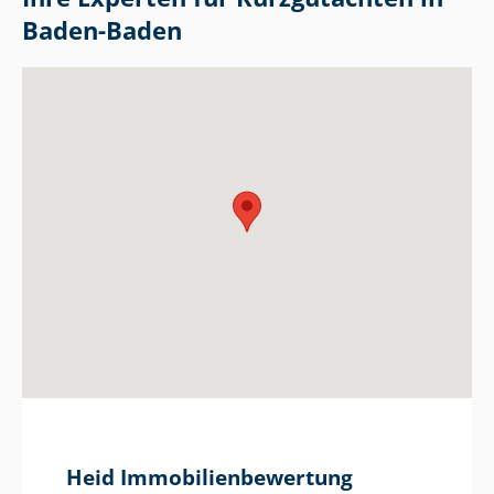
Baden-Baden
Heid Im­mo­bi­li­en­be­wer­tung