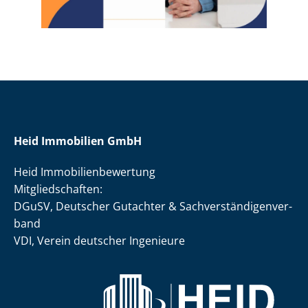
Heid Immobilien GmbH
Heid Im­mo­bi­li­en­be­wer­tung
Mit­glied­schaf­ten:
DGuSV, Deutscher Gutachter & Sach­ver­stän­di­gen­ver­
band
VDI, Verein deutscher Ingenieure