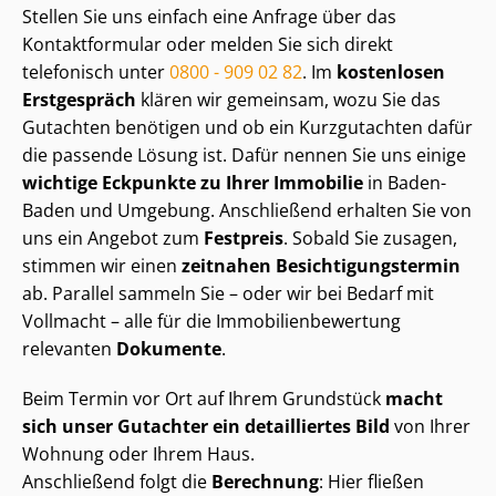
Stellen Sie uns einfach eine Anfrage über das
Kontaktformular oder melden Sie sich direkt
telefonisch unter
0800 - 909 02 82
. Im
kostenlosen
Erstgespräch
klären wir gemeinsam, wozu Sie das
Gutachten benötigen und ob ein Kurzgutachten dafür
die passende Lösung ist. Dafür nennen Sie uns einige
wichtige Eckpunkte zu Ihrer Immobilie
in Baden-
Baden und Umgebung. Anschließend erhalten Sie von
uns ein Angebot zum
Festpreis
. Sobald Sie zusagen,
stimmen wir einen
zeitnahen Be­sich­ti­gungs­ter­min
ab. Parallel sammeln Sie – oder wir bei Bedarf mit
Vollmacht – alle für die Im­mo­bi­li­en­be­wer­tung
relevanten
Dokumente
.
Beim Termin vor Ort auf Ihrem Grundstück
macht
sich unser Gutachter ein detailliertes Bild
von Ihrer
Wohnung oder Ihrem Haus.
Anschließend folgt die
Berechnung
: Hier fließen