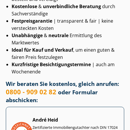
Kostenlose
&
unverbindliche Beratung
durch
Sachverständige
Fest­preis­ga­ran­tie
| transparent & fair | keine
versteckten Kosten
Unabhängige
&
neutrale
Ermittlung des
Marktwertes
Ideal für Kauf und Verkauf
, um einen guten &
fairen Preis festzulegen
Kurzfristige Be­sich­ti­gungs­ter­mi­ne
| auch am
Wochenende
Wir beraten Sie kostenlos, gleich anrufen:
0800 - 909 02 82
oder Formular
abschicken:
André Heid
Zertifizierte Im­mo­bi­li­en­gut­ach­ter nach DIN 17024