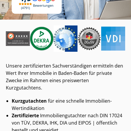
Bewertungen
4791
Unsere zertifizierten Sach­ver­stän­di­gen ermitteln den
Wert Ihrer Immobilie in Baden-Baden für private
Zwecke im Rahmen eines preiswerten
Kurzgutachtens.
Kurzgutachten
für eine schnelle Immobilien-
Wertindikation
Zertifizierte
Im­mo­bi­li­en­gut­ach­ter nach DIN 17024
von TÜV, DEKRA, IHK, DIA und EIPOS | öffentlich
bestellt und vereidigt