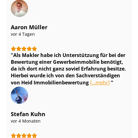
Aaron Müller
vor 4 Tagen
Als Makler habe ich Unterstützung für bei der
Bewertung einer Ge­wer­be­im­mo­bi­lie benötigt,
da ich dort nicht ganz soviel Erfahrung besitze.
Hierbei wurde ich von den Sach­ver­stän­di­gen
von Heid Im­mo­bi­li­en­be­wer­tung
[...mehr]
Stefan Kuhn
vor 4 Monaten