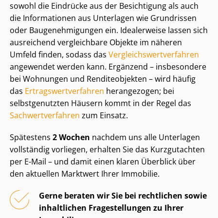
sowohl die Eindrücke aus der Besichtigung als auch
die Informationen aus Unterlagen wie Grundrissen
oder Bau­ge­neh­mi­gun­gen ein. Idealerweise lassen sich
ausreichend vergleichbare Objekte im näheren
Umfeld finden, sodass das
Ver­gleichs­wert­ver­fah­ren
angewendet werden kann. Ergänzend – insbesondere
bei Wohnungen und Renditeobjekten – wird häufig
das
Er­trags­wert­ver­fah­ren
herangezogen; bei
selbstgenutzten Häusern kommt in der Regel das
Sach­wert­ver­fah­ren
zum Einsatz.
Spätestens
2 Wochen
nachdem uns alle Unterlagen
vollständig vorliegen, erhalten Sie das Kurzgutachten
per E-Mail – und damit einen klaren Überblick über
den aktuellen Marktwert Ihrer Immobilie.
Gerne beraten wir Sie bei rechtlichen sowie
inhaltlichen Fragestellungen zu Ihrer