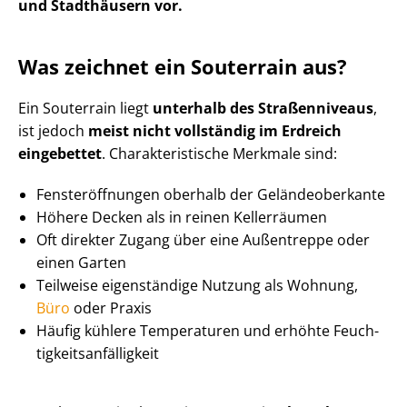
und Stadthäusern vor.
Was zeichnet ein Souterrain aus?
Ein Souterrain liegt
unterhalb des Straßenniveaus
,
ist jedoch
meist nicht vollständig im Erdreich
eingebettet
. Cha­rak­te­ris­ti­sche Merkmale sind:
Fens­ter­öff­nun­gen oberhalb der Ge­län­de­ober­kan­te
Höhere Decken als in reinen Kellerräumen
Oft direkter Zugang über eine Außentreppe oder
einen Garten
Teilweise eigenständige Nutzung als Wohnung,
Büro
oder Praxis
Häufig kühlere Temperaturen und erhöhte Feuch­
tig­keits­an­fäl­lig­keit