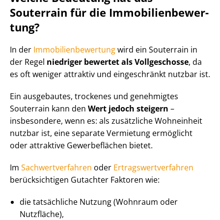
Souterrain für die Im­mo­bi­li­en­be­wer­
tung?
In der
Im­mo­bi­li­en­be­wer­tung
wird ein Souterrain in
der Regel
niedriger bewertet als Vollgeschosse
, da
es oft weniger attraktiv und eingeschränkt nutzbar ist.
Ein ausgebautes, trockenes und genehmigtes
Souterrain kann den
Wert jedoch steigern
–
insbesondere, wenn es: als zusätzliche Wohneinheit
nutzbar ist, eine separate Vermietung ermöglicht
oder attraktive Gewerbeflächen bietet.
Im
Sach­wert­ver­fah­ren
oder
Er­trags­wert­ver­fah­ren
berücksichtigen Gutachter Faktoren wie:
die tatsächliche Nutzung (Wohnraum oder
Nutzfläche),