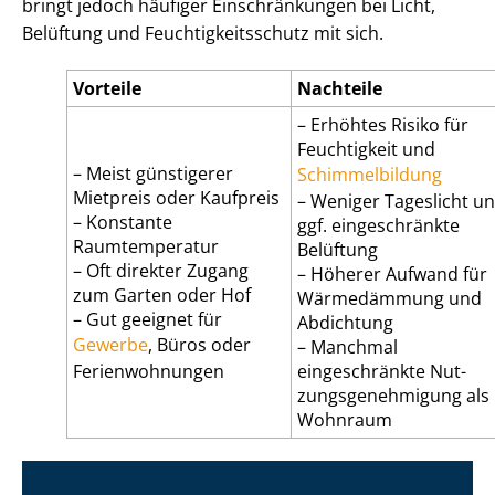
bringt jedoch häufiger Einschränkungen bei Licht,
Belüftung und Feuch­tig­keits­schutz mit sich.
Vorteile
Nachteile
– Erhöhtes Risiko für
Feuchtigkeit und
– Meist günstigerer
Schimmelbildung
Mietpreis oder Kaufpreis
– Weniger Tageslicht u
– Konstante
ggf. eingeschränkte
Raumtemperatur
Belüftung
– Oft direkter Zugang
– Höherer Aufwand für
zum Garten oder Hof
Wärmedämmung und
– Gut geeignet für
Abdichtung
Gewerbe
, Büros oder
– Manchmal
Ferienwohnungen
eingeschränkte Nut­
zungs­ge­neh­mi­gung als
Wohnraum