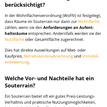
berücksichtigt?
In der Wohn­flä­chen­ver­ord­nung (WoFlV) ist festgelegt,
dass Räume im Souterrain nur dann zur
Wohnfläche
zählen, wenn sie den
Anforderungen an Auf­ent­
halts­räu­me
entsprechen. Andernfalls werden sie der
Nutzfläche
oder Gesamtfläche zugerechnet.
Dies hat direkte Auswirkungen auf Miet- oder
Kaufpreis,
Be­triebs­kos­ten­ab­rech­nung
und
Im­mo­bi­li­
en­be­wer­tung
.
Welche Vor- und Nachteile hat ein
Souterrain?
Ein Souterrain bietet oft ein gutes Preis-Leistungs-
Verhältnis und praktische Nut­zungs­mög­lich­kei­ten,