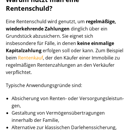
Rentenschuld?
Eine Rentenschuld wird genutzt, um
regelmäßige,
wiederkehrende Zahlungen
dinglich über ein
Grundstück abzusichern. Sie eignet sich
insbesondere für Fälle, in denen
keine einmalige
Kapitalzahlung
erfolgen soll oder kann. Zum Beispiel
beim
Rentenkauf
, der den Käufer einer Immobilie zu
regelmäßigen Rentenzahlungen an den Verkäufer
verpflichtet.
Typische An­wen­dungs­grün­de sind:
Absicherung von Renten- oder Ver­sor­gungs­leis­tun­
gen,
Gestaltung von Ver­mö­gens­über­tra­gun­gen
innerhalb der Familie,
Alternative zur klassischen Dar­le­hens­si­che­rung,