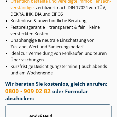
Öffentlich bestellte und vereidigte Im­mo­bi­li­en­sach­
ver­stän­di­ge
, zertifiziert nach DIN 17024 von TÜV,
DEKRA, IHK, DIA und EIPOS
Kostenlose & unverbindliche Beratung
Fest­preis­ga­ran­tie | transparent & fair | keine
versteckten Kosten
Unabhängige & neutrale Einschätzung von
Zustand, Wert und Sa­nie­rungs­be­darf
Ideal zur Vermeidung von Fehlkäufen und teuren
Überraschungen
Kurzfristige Be­sich­ti­gungs­ter­mi­ne | auch abends
und am Wochenende
Wir beraten Sie kostenlos, gleich anrufen:
0800 - 909 02 82
oder Formular
abschicken:
André Heid