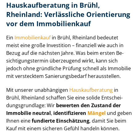
Haus­kauf­be­ra­tung in Brühl,
Rheinland: Verlässliche Orientierung
vor dem Immobilienkauf
Ein
Immobilienkauf
in Brühl, Rheinland bedeutet
meist eine große Investition – finanziell wie auch in
Bezug auf die nächsten Jahre. Was beim ersten Be­
sich­ti­gungs­ter­min überzeugend wirkt, kann sich
jedoch ohne gründliche Prüfung schnell als Immobilie
mit verstecktem Sa­nie­rungs­be­darf herausstellen.
Mit unserer unabhängigen
Haus­kauf­be­ra­tung
in
Brühl, Rheinland schaffen Sie eine solide Ent­schei­
dungs­grund­la­ge: Wir
bewerten den Zustand der
Immobilie neutral
,
identifizieren
Mängel
und geben
Ihnen eine
fundierte Einschätzung
, damit Sie beim
Kauf mit einem sicheren Gefühl handeln können.