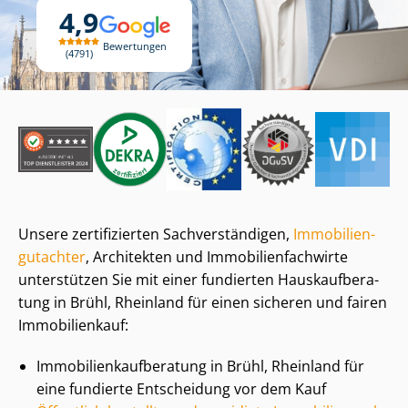
4,9
Bewertungen
4791
Unsere zertifizierten Sach­ver­stän­di­gen,
Im­mo­bi­li­en­
gut­ach­ter
, Architekten und Im­mo­bi­li­en­fach­wir­te
unterstützen Sie mit einer fundierten Haus­kauf­be­ra­
tung in Brühl, Rheinland für einen sicheren und fairen
Immobilienkauf:
Im­mo­bi­li­en­kauf­be­ra­tung in Brühl, Rheinland für
eine fundierte Entscheidung vor dem Kauf