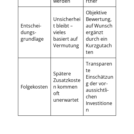
werden
rtner
Objektive
Unsicherhei
Bewertung,
Ent­schei­
t bleibt –
auf Wunsch
dungs­
vieles
ergänzt
grund­la­ge
basiert auf
durch ein
Vermutung
Kurzgutach
ten
Transparen
te
Spätere
Einschätzun
Zusatzkoste
g der vor­
Folgekosten
n kommen
aus­sicht­li­
oft
chen
unerwartet
Investitione
n