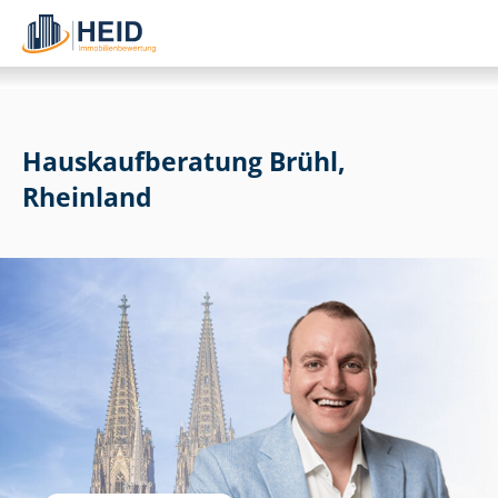
Haus­kauf­be­ra­tung Brühl,
Rheinland