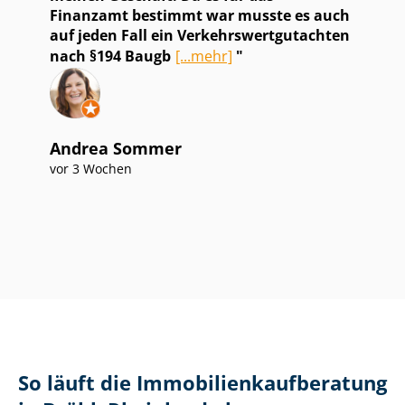
Finanzamt bestimmt war musste es auch
auf jeden Fall ein Ver­kehrs­wert­gut­ach­ten
nach §194 Baugb
[...mehr]
Andrea Sommer
vor 3 Wochen
So läuft die Im­mo­bi­li­en­kauf­be­ra­tung