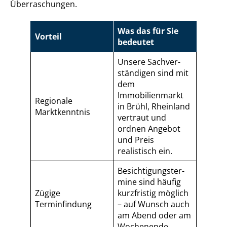
Überraschungen.
Was das für Sie
Vorteil
bedeutet
Unsere Sach­ver­
stän­di­gen sind mit
dem
Immobilienmarkt
Regionale
in Brühl, Rheinland
Marktkenntnis
vertraut und
ordnen Angebot
und Preis
realistisch ein.
Be­sich­ti­gungs­ter­
mi­ne sind häufig
Zügige
kurzfristig möglich
Terminfindung
– auf Wunsch auch
am Abend oder am
Wochenende.