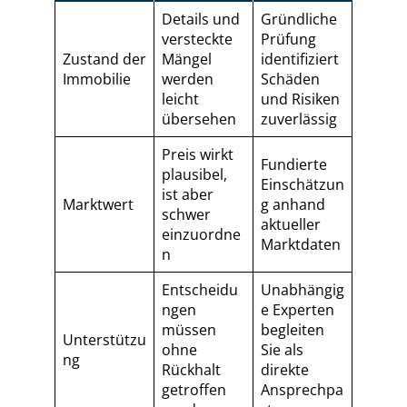
Details und
Gründliche
versteckte
Prüfung
Zustand der
Mängel
identifiziert
Immobilie
werden
Schäden
leicht
und Risiken
übersehen
zuverlässig
Preis wirkt
Fundierte
plausibel,
Einschätzun
ist aber
Marktwert
g anhand
schwer
aktueller
einzuordne
Marktdaten
n
Entscheidu
Unabhängig
ngen
e Experten
müssen
begleiten
Unterstützu
ohne
Sie als
ng
Rückhalt
direkte
getroffen
Ansprechpa