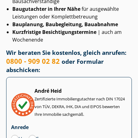
Bau­sach­ver­stän­di­ge
Baugutachter in Ihrer Nähe
für ausgewählte
Leistungen oder Kom­plett­be­treu­ung
Bauplanung, Baubegleitung, Bauabnahme
Kurzfristige Be­sich­ti­gungs­ter­mi­ne
| auch am
Wochenende
Wir beraten Sie kostenlos, gleich anrufen:
0800 - 909 02 82
oder Formular
abschicken:
André Heid
Zertifizierte Im­mo­bi­li­en­gut­ach­ter nach DIN 17024
von TÜV, DEKRA, IHK, DIA und EIPOS bewerten
Ihre Immobilie sachgemäß.
Anrede