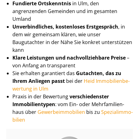
Fundierte Ortskenntnis
in Ulm, den
angrenzenden Gemeinden und im gesamten
Umland
Unverbindliches, kostenloses Erstgespräch
, in
dem wir gemeinsam klären, wie unser
Baugutachter in der Nähe Sie konkret unterstützen
kann
Klare Leistungen und nach­voll­zieh­ba­re Preise
–
von Anfang an transparent
Sie erhalten garantiert das
Gutachten, das zu
Ihrem Anliegen passt
bei der
Heid Im­mo­bi­li­en­be­
wer­tung in Ulm
Praxis in der Bewertung
verschiedenster
Immobilientypen
: vom Ein- oder Mehr­fa­mi­li­en­
haus über
Ge­wer­be­im­mo­bi­li­en
bis zu
Spe­zi­al­im­mo­
bi­li­en