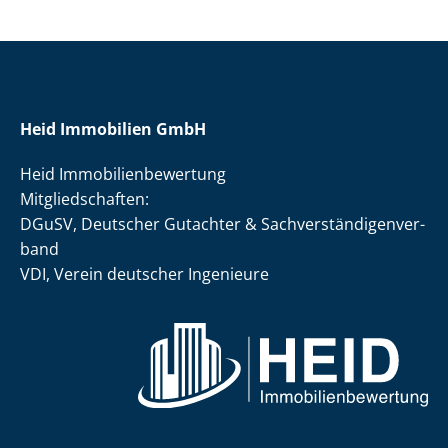
Heid Immobilien GmbH
Heid Im­mo­bi­li­en­be­wer­tung
Mit­glied­schaf­ten:
DGuSV, Deutscher Gutachter & Sach­ver­stän­di­gen­ver­
band
VDI, Verein deutscher Ingenieure