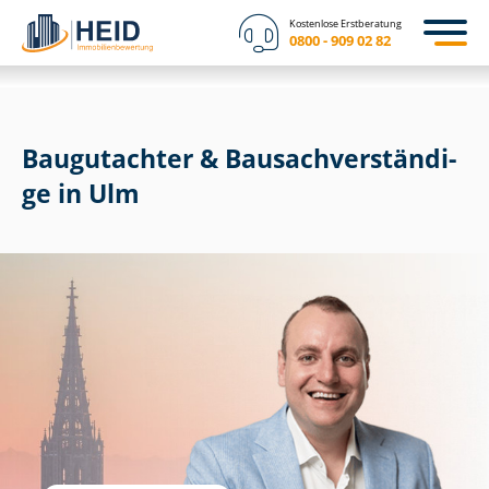
Kostenlose Erstberatung
0800 - 909 02 82
Baugutachter & Bau­sach­ver­stän­di­
ge in Ulm