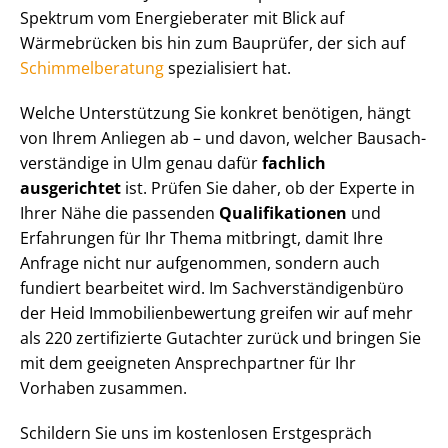
Spektrum vom Energieberater mit Blick auf
Wärmebrücken bis hin zum Bauprüfer, der sich auf
Schim­mel­be­ra­tung
spezialisiert hat.
Welche Unterstützung Sie konkret benötigen, hängt
von Ihrem Anliegen ab – und davon, welcher Bau­sach­
ver­stän­di­ge in Ulm genau dafür
fachlich
ausgerichtet
ist. Prüfen Sie daher, ob der Experte in
Ihrer Nähe die passenden
Qualifikationen
und
Erfahrungen für Ihr Thema mitbringt, damit Ihre
Anfrage nicht nur aufgenommen, sondern auch
fundiert bearbeitet wird. Im Sach­ver­stän­di­gen­bü­ro
der Heid Im­mo­bi­li­en­be­wer­tung greifen wir auf mehr
als 220 zertifizierte Gutachter zurück und bringen Sie
mit dem geeigneten Ansprechpartner für Ihr
Vorhaben zusammen.
Schildern Sie uns im kostenlosen Erstgespräch