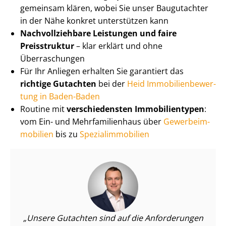
gemeinsam klären, wobei Sie unser Baugutachter
in der Nähe konkret unterstützen kann
Nach­voll­zieh­ba­re Leistungen und faire
Preisstruktur
– klar erklärt und ohne
Überraschungen
Für Ihr Anliegen erhalten Sie garantiert das
richtige Gutachten
bei der
Heid Im­mo­bi­li­en­be­wer­
tung in Baden-Baden
Routine mit
verschiedensten Immobilientypen
:
vom Ein- und Mehr­fa­mi­li­en­haus über
Ge­wer­be­im­
mo­bi­li­en
bis zu
Spe­zi­al­im­mo­bi­li­en
Unsere Gutachten sind auf die Anforderungen