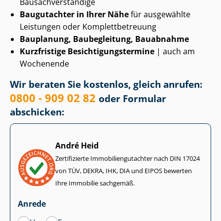
Bau­sach­ver­stän­di­ge
Baugutachter in Ihrer Nähe
für ausgewählte
Leistungen oder Kom­plett­be­treu­ung
Bauplanung, Baubegleitung, Bauabnahme
Kurzfristige Be­sich­ti­gungs­ter­mi­ne
| auch am
Wochenende
Wir beraten Sie kostenlos, gleich anrufen:
0800 - 909 02 82
oder Formular
abschicken:
André Heid
Zertifizierte Im­mo­bi­li­en­gut­ach­ter nach DIN 17024
von TÜV, DEKRA, IHK, DIA und EIPOS bewerten
Ihre Immobilie sachgemäß.
Anrede