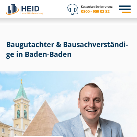
Kostenlose Erstberatung
0800 - 909 02 82
Baugutachter & Bau­sach­ver­stän­di­
ge in Baden-Baden