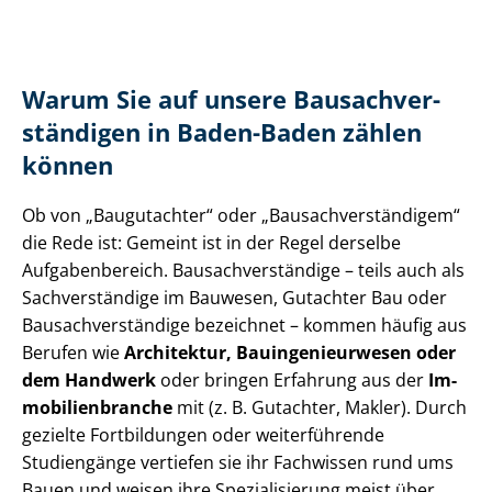
Warum Sie auf unsere Bau­sach­ver­
stän­di­gen in Baden-Baden zählen
können
Ob von „Baugutachter“ oder „Bau­sach­ver­stän­di­gem“
die Rede ist: Gemeint ist in der Regel derselbe
Aufgabenbereich. Bau­sach­ver­stän­di­ge – teils auch als
Sachverständige im Bauwesen, Gutachter Bau oder
Bau­sach­ver­stän­di­ge bezeichnet – kommen häufig aus
Berufen wie
Architektur, Bau­in­ge­nieur­we­sen oder
dem Handwerk
oder bringen Erfahrung aus der
Im­
mo­bi­li­en­bran­che
mit (z. B. Gutachter, Makler). Durch
gezielte Fortbildungen oder weiterführende
Studiengänge vertiefen sie ihr Fachwissen rund ums
Bauen und weisen ihre Spezialisierung meist über