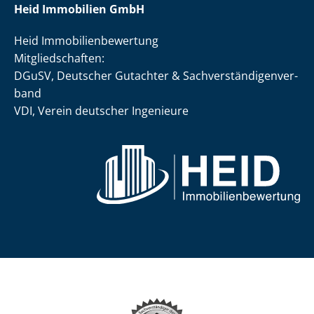
Heid Immobilien GmbH
Heid Im­mo­bi­li­en­be­wer­tung
Mit­glied­schaf­ten:
DGuSV, Deutscher Gutachter & Sach­ver­stän­di­gen­ver­
band
VDI, Verein deutscher Ingenieure