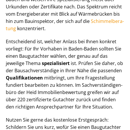
Urkunden oder Zertifikate nach. Das Spektrum reicht
vom Energieberater mit Blick auf Wärmebrücken bis
hin zum Bauinspektor, der sich auf die
Schim­mel­be­ra­
tung
konzentriert.
Entscheidend ist, welcher Anlass bei Ihnen konkret
vorliegt: Für Ihr Vorhaben in Baden-Baden sollten Sie
einen Baugutachter wählen, der genau auf das
jeweilige Thema
spezialisiert
ist. Prüfen Sie daher, ob
der Bau­sach­ver­stän­di­ge in Ihrer Nähe die passenden
Qualifikationen
mitbringt, um Ihre Fragestellung
fundiert bearbeiten zu können. Im Sach­ver­stän­di­gen­
bü­ro der Heid Im­mo­bi­li­en­be­wer­tung greifen wir auf
über 220 zertifizierte Gutachter zurück und finden
den richtigen Ansprechpartner für Ihre Situation.
Nutzen Sie gerne das kostenlose Erstgespräch:
Schildern Sie uns kurz, wofür Sie einen Baugutachter