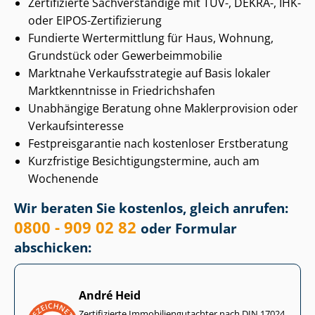
Zertifizierte Sachverständige mit TÜV-, DEKRA-, IHK-
oder EIPOS-Zertifizierung
Fundierte Wertermittlung für Haus, Wohnung,
Grundstück oder Ge­wer­be­im­mo­bi­lie
Marktnahe Ver­kaufs­stra­te­gie auf Basis lokaler
Marktkenntnisse in Friedrichshafen
Unabhängige Beratung ohne Maklerprovision oder
Ver­kaufs­in­ter­es­se
Fest­preis­ga­ran­tie nach kostenloser Erstberatung
Kurzfristige Be­sich­ti­gungs­ter­mi­ne, auch am
Wochenende
Wir beraten Sie kostenlos, gleich anrufen:
0800 - 909 02 82
oder Formular
abschicken:
André Heid
Zertifizierte Im­mo­bi­li­en­gut­ach­ter nach DIN 17024