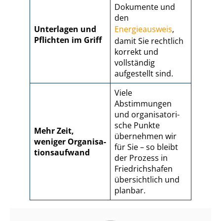
Dokumente und
den
Unterlagen und
Energieausweis
,
Pflichten im Griff
damit Sie rechtlich
korrekt und
vollständig
aufgestellt sind.
Viele
Abstimmungen
und or­ga­ni­sa­to­ri­
sche Punkte
Mehr Zeit,
übernehmen wir
weniger Or­ga­ni­sa­
für Sie – so bleibt
ti­ons­auf­wand
der Prozess in
Friedrichshafen
übersichtlich und
planbar.