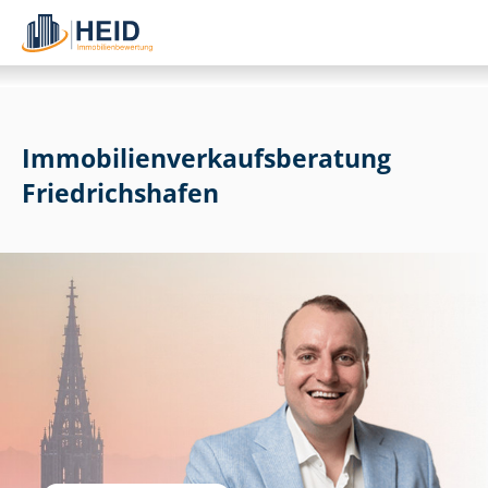
Im­mo­bi­li­en­ver­kaufs­be­ra­tung
Friedrichshafen