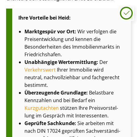
Ihre Vorteile bei Heid:
Marktgespür vor Ort:
Wir verfolgen die
Preis­ent­wick­lung und kennen die
Besonderheiten des Im­mo­bi­li­en­markts in
Friedrichshafen.
Unabhängige Wertermittlung:
Der
Verkehrswert
Ihrer Immobilie wird
neutral, nachvollziehbar und fachgerecht
bestimmt.
Überzeugende Grundlage:
Belastbare
Kennzahlen und bei Bedarf ein
Kurzgutachten
stützen Ihre Preis­vor­stel­
lung im Gespräch mit Interessenten.
Geprüfte Sachkunde:
Sie arbeiten mit
nach DIN 17024 geprüften Sach­ver­stän­di­