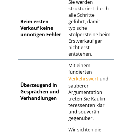
Sie werden
strukturiert durch
alle Schritte
Beim ersten
geführt, damit
Verkauf keine
typische
unnötigen Fehler
Stolpersteine beim
Erstverkauf gar
nicht erst
entstehen.
Mit einem
fundierten
Verkehrswert
und
Überzeugend in
sauberer
Gesprächen und
Argumentation
Verhandlungen
treten Sie Kauf­in­
ter­es­sen­ten klar
und souverän
gegenüber.
Wir sichten die