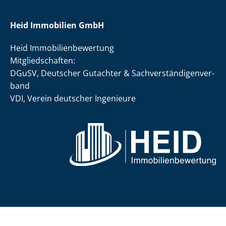
Heid Immobilien GmbH
Heid Im­mo­bi­li­en­be­wer­tung
Mit­glied­schaf­ten:
DGuSV, Deutscher Gutachter & Sach­ver­stän­di­gen­ver­
band
VDI, Verein deutscher Ingenieure