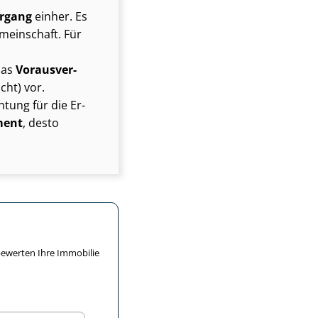
r­gang
einher. Es
mein­schaft. Für
das
Vor­aus­ver­
cht) vor.
htung für die Er­
ment
, desto
S bewerten Ihre Immobilie