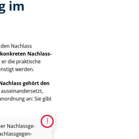
ng im
en den Nachlass
konkreten Nach­lass­
 er die praktische
nstigt werden.
Nachlass gehört den
us­ein­an­der­setzt,
­ord­nung an: Sie gibt
er Nach­lass­ge­
h­lass­ge­gen­