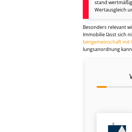
stand wertmäßig 
Wertausgleich un
Besonders relevant wir
Immobilie lässt sich n
ben­ge­mein­schaft mit
lungs­an­ord­nung kan