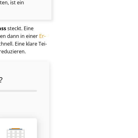
n, ist ein
ass
steckt. Eine
chen dann in einer
Er­
hnell. Eine klare Tei­
reduzieren.
?