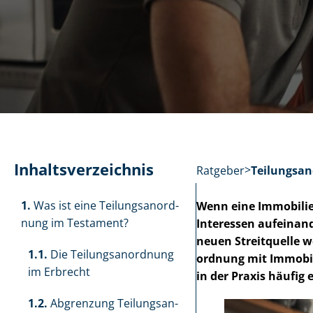
In­halts­ver­zeich­nis
Ratgeber
Tei­lungs­a
1.
Was ist eine Tei­lungs­an­ord­
Wenn eine Immobilie ve
nung im Testament?
Interessen aufeinande
neuen Streitquelle we
1.1.
Die Tei­lungs­an­ord­nung
ord­nung mit Immobil
im Erbrecht
in der Praxis häufig 
1.2.
Abgrenzung Tei­lungs­an­