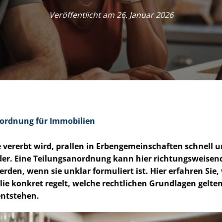
Veröffentlicht am 26. Januar 2026
n­ord­nung für Immobilien
rerbt wird, prallen in Er­ben­ge­mein­schaf­ten schnell un­t
r. Eine Tei­lungs­an­ord­nung kann hier rich­tungs­wei­sen
rden, wenn sie unklar formuliert ist. Hier erfahren Sie, 
ie konkret regelt, welche rechtlichen Grundlagen gelte
entstehen.