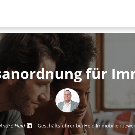
s­an­ord­nung für I
André Heid
| Geschäftsführer bei Heid Im­mo­bi­li­en­be­we