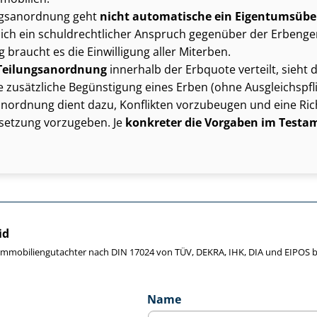
ngs­an­ord­nung geht
nicht automatische ein Ei­gen­tums­übe
lich ein schuld­recht­li­cher Anspruch gegenüber der Er­ben­ge­
braucht es die Einwilligung aller Miterben.
Tei­lungs­an­ord­nung
innerhalb der Erbquote verteilt, sieht 
 zusätzliche Begünstigung eines Erben (ohne Aus­gleichs­pfli
­an­ord­nung dient dazu, Konflikten vorzubeugen und eine Ric
r­set­zung vorzugeben. Je
konkreter die Vorgaben im Testa
id
e Im­mo­bi­li­en­gut­ach­ter nach DIN 17024 von TÜV, DEKRA, IHK, DIA und EIPO
Name