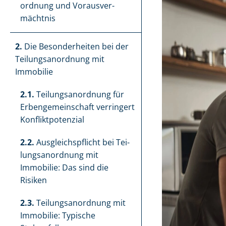
ord­nung und Vor­aus­ver­
mächt­nis
2.
Die Besonderheiten bei der
Tei­lungs­an­ord­nung mit
Immobilie
2.1.
Tei­lungs­an­ord­nung für
Er­ben­ge­mein­schaft verringert
Kon­flikt­po­ten­zi­al
2.2.
Aus­gleichs­pflicht bei Tei­
lungs­an­ord­nung mit
Immobilie: Das sind die
Risiken
2.3.
Tei­lungs­an­ord­nung mit
Immobilie: Typische