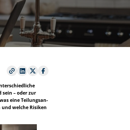
er­schied­li­che
d sein – oder zur
was eine Tei­lungs­an­
n und welche Risiken