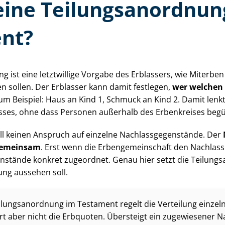
eine Tei­lungs­an­ord­nu
nt?
nung ist eine letztwillige Vorgabe des Erblassers, wie Miterb
en sollen. Der Erblasser kann damit festlegen,
wer welchen 
Zum Beispiel: Haus an Kind 1, Schmuck an Kind 2. Damit lenkt
asses, ohne dass Personen außerhalb des Erbenkreises begü
l keinen Anspruch auf einzelne Nach­lass­ge­gen­stän­de. Der
gemeinsam
. Erst wenn die Er­ben­ge­mein­schaft den Nachlass a
tände konkret zugeordnet. Genau hier setzt die Tei­lungs­an
ung aussehen soll.
­lungs­an­ord­nung im Testament regelt die Verteilung einzeln
rt aber nicht die Erbquoten. Übersteigt ein zugewiesener Nac