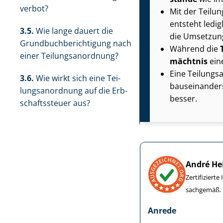
ver­bot?
Mit der Tei­lu
entsteht ledig
3.5.
Wie lange dauert die
die Umsetzung 
Grund­buch­be­rich­ti­gung nach
Während die
einer Tei­lungs­an­ord­nung?
mächt­nis
eine
Eine Tei­lungs
3.6.
Wie wirkt sich eine Tei­
baus­ein­an­de
lungs­an­ord­nung auf die Erb­
besser.
schafts­steu­er aus?
André He
Zertifiziert
sachgemäß.
Anrede