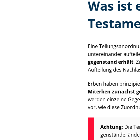
Was ist 
Testame
Eine Tei­lungs­an­ord­
untereinander aufteil
ge­gen­stand erhält
. 
Aufteilung des Nachl
Erben haben prinzipiel
Miterben zunächst 
werden einzelne Gegens
vor, wie diese Zuordn
Achtung:
Die Tei
gen­stän­de, ände