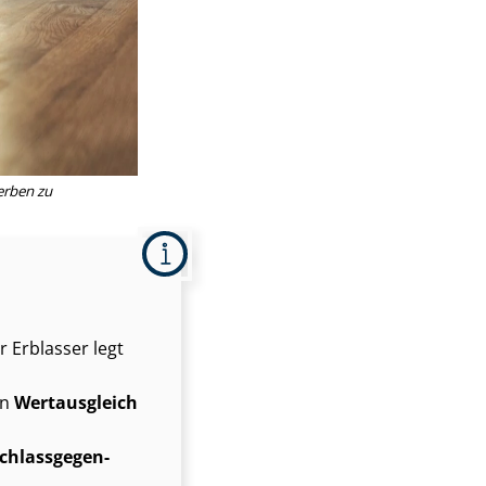
terben zu
r Erblasser legt
in
Wertausgleich
h­lass­ge­gen­