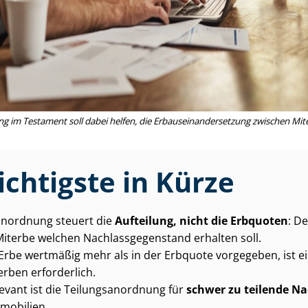
ung im Testament soll dabei helfen, die Er­baus­ein­an­der­set­zung zwischen Mi
chtigste in Kürze
­an­ord­nung steuert die
Aufteilung, nicht die Erbquoten
: De
Miterbe welchen Nach­lass­ge­gen­stand erhalten soll.
rbe wertmäßig mehr als in der Erbquote vorgegeben, ist e
erben erforderlich.
vant ist die Tei­lungs­an­ord­nung für
schwer zu teilende Nac
mobilien.