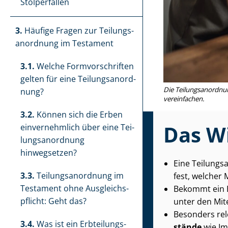
Stolperfallen
3.
Häufige Fragen zur Tei­lungs­
an­ord­nung im Testament
3.1.
Welche Form­vor­schrif­ten
gelten für eine Tei­lungs­an­ord­
Die Tei­lungs­an­ord­n
nung?
vereinfachen.
3.2.
Können sich die Erben
Das Wi
einvernehmlich über eine Tei­
lungs­an­ord­nung
hinwegsetzen?
Eine Tei­lungs
3.3.
Tei­lungs­an­ord­nung im
fest, welcher 
Testament ohne Aus­gleichs­
Bekommt ein E
pflicht: Geht das?
unter den Mit
Besonders rele
3.4.
Was ist ein Erb­tei­lungs­
stän­de
wie Im