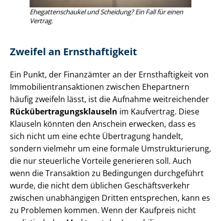
Ehe­gat­ten­schau­kel und Scheidung? Ein Fall für einen
Vertrag.
Zweifel an Ernsthaftigkeit
Ein Punkt, der Finanzämter an der Ernsthaftigkeit von
Im­mo­bi­li­en­trans­ak­tio­nen zwischen Ehepartnern
häufig zweifeln lässt, ist die Aufnahme weitreichender
Rück­über­tra­gungs­klau­seln
im Kaufvertrag. Diese
Klauseln könnten den Anschein erwecken, dass es
sich nicht um eine echte Übertragung handelt,
sondern vielmehr um eine formale Um­struk­tu­rie­rung,
die nur steuerliche Vorteile generieren soll. Auch
wenn die Transaktion zu Bedingungen durchgeführt
wurde, die nicht dem üblichen Ge­schäfts­ver­kehr
zwischen unabhängigen Dritten entsprechen, kann es
zu Problemen kommen. Wenn der Kaufpreis nicht