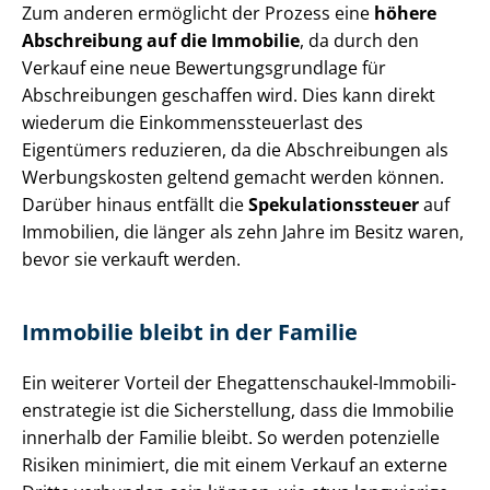
Zum anderen ermöglicht der Prozess eine
höhere
Abschreibung auf die Immobilie
, da durch den
Verkauf eine neue Be­wer­tungs­grund­la­ge für
Abschreibungen geschaffen wird. Dies kann direkt
wiederum die Ein­kom­mens­steu­er­last des
Eigentümers reduzieren, da die Abschreibungen als
Werbungskosten geltend gemacht werden können.
Darüber hinaus entfällt die
Spe­ku­la­ti­ons­steu­er
auf
Immobilien, die länger als zehn Jahre im Besitz waren,
bevor sie verkauft werden.
Immobilie bleibt in der Familie
Ein weiterer Vorteil der Ehe­gat­ten­schau­kel-Im­mo­bi­li­
en­stra­te­gie ist die Sicherstellung, dass die Immobilie
innerhalb der Familie bleibt. So werden potenzielle
Risiken minimiert, die mit einem Verkauf an externe