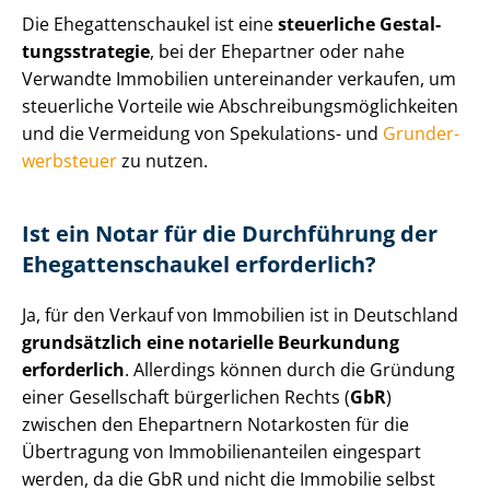
Die Ehe­gat­ten­schau­kel ist eine
steuerliche Ge­stal­
tungs­stra­te­gie
, bei der Ehepartner oder nahe
Verwandte Immobilien untereinander verkaufen, um
steuerliche Vorteile wie Ab­schrei­bungs­mög­lich­kei­ten
und die Vermeidung von Spekulations- und
Grund­er­
werb­steu­er
zu nutzen.
Ist ein Notar für die Durchführung der
Ehe­gat­ten­schau­kel erforderlich?
Ja, für den Verkauf von Immobilien ist in Deutschland
grundsätzlich eine notarielle Beurkundung
erforderlich
. Allerdings können durch die Gründung
einer Gesellschaft bürgerlichen Rechts (
GbR
)
zwischen den Ehepartnern Notarkosten für die
Übertragung von Im­mo­bi­li­en­an­tei­len eingespart
werden, da die GbR und nicht die Immobilie selbst