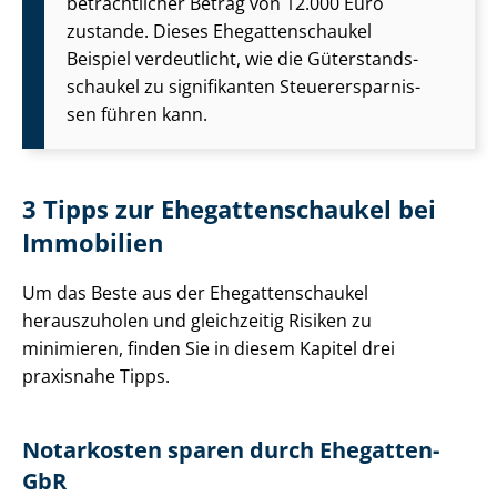
beträchtlicher Betrag von 12.000 Euro
zustande. Dieses Ehe­gat­ten­schau­kel
Beispiel verdeutlicht, wie die Gü­ter­stands­
schau­kel zu signifikanten Steu­er­erspar­nis­
sen führen kann.
3 Tipps zur Ehe­gat­ten­schau­kel bei
Immobilien
Um das Beste aus der Ehe­gat­ten­schau­kel
herauszuholen und gleichzeitig Risiken zu
minimieren, finden Sie in diesem Kapitel drei
praxisnahe Tipps.
Notarkosten sparen durch Ehegatten-
GbR