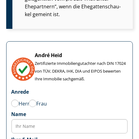
Ehepartnern“, wenn die Ehe­gat­ten­schau­
kel gemeint ist.
André Heid
Zertifizierte Im­mo­bi­li­en­gut­ach­ter nach DIN 17024
von TÜV, DEKRA, IHK, DIA und EIPOS bewerten
Ihre Immobilie sachgemäß.
Anrede
Herr
Frau
Name