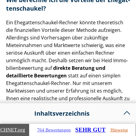
ten­schau­kel?
Ein Ehe­gat­ten­schau­kel-Rechner könnte theoretisch
die finanziellen Vorteile dieser Methode aufzeigen.
Allerdings sind Vorhersagen über zukünftige
Mieteinnahmen und Marktwerte schwierig, was eine
seriöse Auskunft über einen einfachen Rechner
unmöglich macht. Deshalb setzen wir bei Heid Im­mo­
bi­li­en­be­wer­tung auf
direkte Beratung und
detaillierte Bewertungen
statt auf einen simplen
Ehe­gat­ten­schau­kel-Rechner. Nur mit unserem
Marktwissen und unserer Erfahrung ist es möglich,
Ihnen eine realistische und professionelle Auskunft zu
geben.
In­halts­ver­zeich­nis
Wie oft kann die Ehe­gat­ten­schau­kel-Im­
SEHR GUT
ICHNET
.org
1.
Das Wichtigste in Kürze
764 Bewertungen
Hinweise
mo­bi­li­en­stra­te­gie durchgeführt werden?