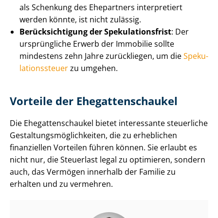
als Schenkung des Ehepartners interpretiert
werden könnte, ist nicht zulässig.
Be­rück­sich­ti­gung der Spe­ku­la­ti­ons­frist
: Der
ursprüngliche Erwerb der Immobilie sollte
mindestens zehn Jahre zurückliegen, um die
Spe­ku­
la­ti­ons­steu­er
zu umgehen.
Vorteile der Ehe­gat­ten­schau­kel
Die Ehe­gat­ten­schau­kel bietet interessante steuerliche
Ge­stal­tungs­mög­lich­kei­ten, die zu erheblichen
finanziellen Vorteilen führen können. Sie erlaubt es
nicht nur, die Steuerlast legal zu optimieren, sondern
auch, das Vermögen innerhalb der Familie zu
erhalten und zu vermehren.