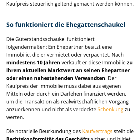
Kaufpreis steuerlich geltend gemacht werden können.
So funktioniert die Ehe­gat­ten­schau­kel
Die Gü­ter­stands­schau­kel funktioniert
folgendermaßen: Ein Ehepartner besitzt eine
Immobilie, die er vermietet oder verpachtet. Nach
mindestens 10 Jahren
verkauft er diese Immobilie
zu
ihrem aktuellen Marktwert an seinen Ehepartner
oder einen nahestehenden Verwandten
. Der
Kaufpreis der Immobilie muss dabei aus eigenen
Mitteln oder durch ein Darlehen finanziert werden,
um die Transaktion als re­al­wirt­schaft­li­chen Vorgang
anzuerkennen und nicht als verdeckte
Schenkung
zu
werten.
Die notarielle Beurkundung des
Kaufvertrags
stellt die
Rechts­kon­for­mi­tät des Geschäfts
sicher und bildet