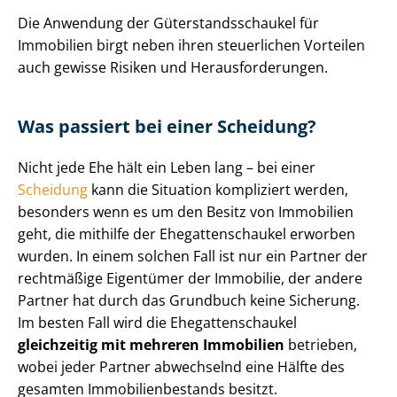
Die Anwendung der Gü­ter­stands­schau­kel für
Immobilien birgt neben ihren steuerlichen Vorteilen
auch gewisse Risiken und Her­aus­for­de­run­gen.
Was passiert bei einer Scheidung?
Nicht jede Ehe hält ein Leben lang – bei einer
Scheidung
kann die Situation kompliziert werden,
besonders wenn es um den Besitz von Immobilien
geht, die mithilfe der Ehe­gat­ten­schau­kel erworben
wurden. In einem solchen Fall ist nur ein Partner der
rechtmäßige Eigentümer der Immobilie, der andere
Partner hat durch das Grundbuch keine Sicherung.
Im besten Fall wird die Ehe­gat­ten­schau­kel
gleichzeitig mit mehreren Immobilien
betrieben,
wobei jeder Partner abwechselnd eine Hälfte des
gesamten Im­mo­bi­li­en­be­stands besitzt.