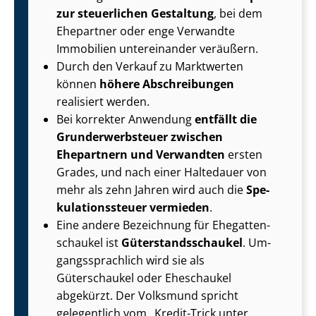
zur steuerlichen Gestaltung
, bei dem
Ehepartner oder enge Verwandte
Immobilien untereinander veräußern.
Durch den Verkauf zu Marktwerten
können
höhere Abschreibungen
realisiert werden.
Bei korrekter Anwendung
entfällt die
Grund­er­werb­steu­er zwischen
Ehepartnern und Verwandten
ersten
Grades, und nach einer Haltedauer von
mehr als zehn Jahren wird auch die
Spe­
ku­la­ti­ons­steu­er vermieden
.
Eine andere Bezeichnung für Ehe­gat­ten­
schau­kel ist
Gü­ter­stands­schau­kel
. Um­
gangs­sprach­lich wird sie als
Güterschaukel oder Eheschaukel
abgekürzt. Der Volksmund spricht
gelegentlich vom „Kredit-Trick unter