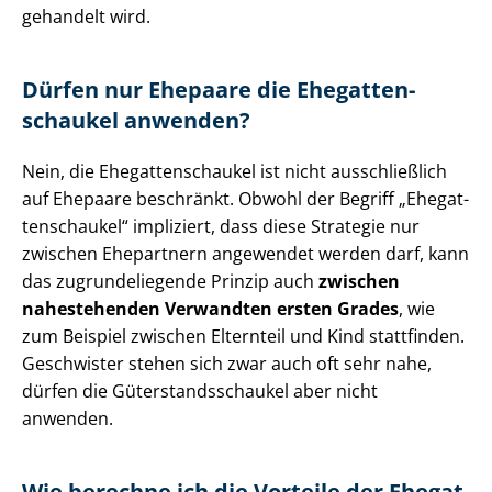
gehandelt wird.
Dürfen nur Ehepaare die Ehe­gat­ten­
schau­kel anwenden?
Nein, die Ehe­gat­ten­schau­kel ist nicht ausschließlich
auf Ehepaare beschränkt. Obwohl der Begriff „Ehe­gat­
ten­schau­kel“ impliziert, dass diese Strategie nur
zwischen Ehepartnern angewendet werden darf, kann
das zu­grun­de­lie­gen­de Prinzip auch
zwischen
nahestehenden Verwandten ersten Grades
, wie
zum Beispiel zwischen Elternteil und Kind stattfinden.
Geschwister stehen sich zwar auch oft sehr nahe,
dürfen die Gü­ter­stands­schau­kel aber nicht
anwenden.
Wie berechne ich die Vorteile der Ehe­gat­