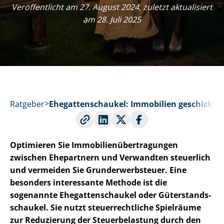
Veröffentlicht am 27. August 2024, zuletzt aktualisiert
am 28. Juli 2025
Ratgeber
Ehe­gat­ten­schau­kel: Immobilien geschickt
Optimieren Sie Im­mo­bi­li­en­über­tra­gun­gen
zwischen Ehepartnern und Verwandten steuerlich
und vermeiden Sie Grund­er­werb­steu­er.
Eine
besonders interessante Methode ist die
sogenannte Ehe­gat­ten­schau­kel oder Gü­ter­stands­
schau­kel. Sie nutzt steu­er­recht­li­che Spielräume
zur Reduzierung der Steuerbelastung durch den