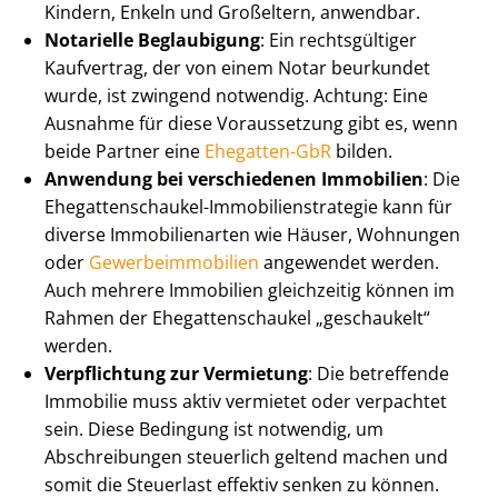
Kindern, Enkeln und Großeltern, anwendbar.
Notarielle Beglaubigung
: Ein rechtsgültiger
Kaufvertrag, der von einem Notar beurkundet
wurde, ist zwingend notwendig. Achtung: Eine
Ausnahme für diese Voraussetzung gibt es, wenn
beide Partner eine
Ehegatten-GbR
bilden.
Anwendung bei verschiedenen Immobilien
: Die
Ehe­gat­ten­schau­kel-Im­mo­bi­li­en­stra­te­gie kann für
diverse Immobilienarten wie Häuser, Wohnungen
oder
Ge­wer­be­im­mo­bi­li­en
angewendet werden.
Auch mehrere Immobilien gleichzeitig können im
Rahmen der Ehe­gat­ten­schau­kel „geschaukelt“
werden.
Verpflichtung zur Vermietung
: Die betreffende
Immobilie muss aktiv vermietet oder verpachtet
sein. Diese Bedingung ist notwendig, um
Abschreibungen steuerlich geltend machen und
somit die Steuerlast effektiv senken zu können.