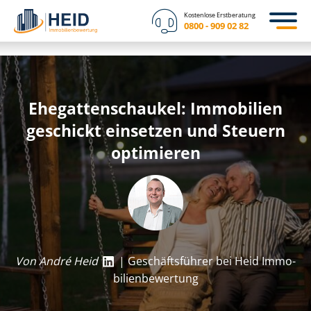
Kostenlose Erstberatung
0800 - 909 02 82
Ehe­gat­ten­schau­kel: Immobilien
geschickt einsetzen und Steuern
optimieren
Von André Heid
| Geschäftsführer bei Heid Im­mo­
bi­li­en­be­wer­tung