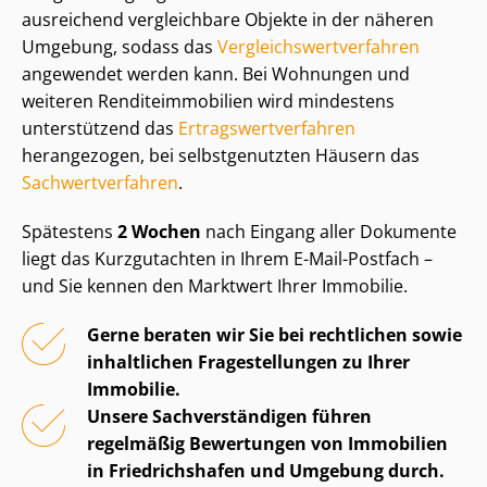
ausreichend vergleichbare Objekte in der näheren
Umgebung, sodass das
Ver­gleichs­wert­ver­fah­ren
angewendet werden kann. Bei Wohnungen und
weiteren Ren­di­teim­mo­bi­li­en wird mindestens
unterstützend das
Er­trags­wert­ver­fah­ren
herangezogen, bei selbstgenutzten Häusern das
Sach­wert­ver­fah­ren
.
Spätestens
2 Wochen
nach Eingang aller Dokumente
liegt das Kurzgutachten in Ihrem E-Mail-Postfach –
und Sie kennen den Marktwert Ihrer Immobilie.
Gerne beraten wir Sie bei rechtlichen sowie
inhaltlichen Fragestellungen zu Ihrer
Immobilie.
Unsere Sach­ver­stän­di­gen führen
regelmäßig Bewertungen von Immobilien
in Friedrichshafen und Umgebung durch.