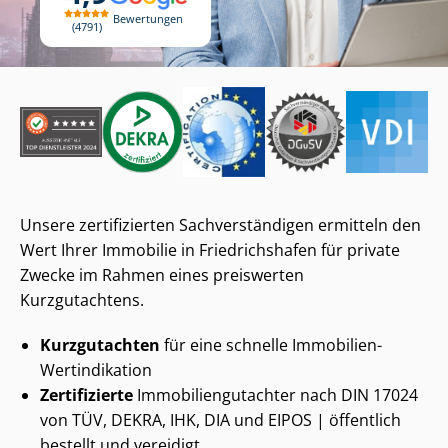
Bewertungen
4791
Unsere zertifizierten Sach­ver­stän­di­gen ermitteln den
Wert Ihrer Immobilie in Friedrichshafen für private
Zwecke im Rahmen eines preiswerten
Kurzgutachtens.
Kurzgutachten
für eine schnelle Immobilien-
Wertindikation
Zertifizierte
Im­mo­bi­li­en­gut­ach­ter nach DIN 17024
von TÜV, DEKRA, IHK, DIA und EIPOS | öffentlich
bestellt und vereidigt