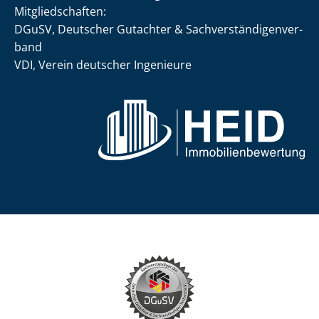
Mit­glied­schaf­ten:
DGuSV, Deutscher Gutachter & Sach­ver­stän­di­gen­ver­
band
VDI, Verein deutscher Ingenieure