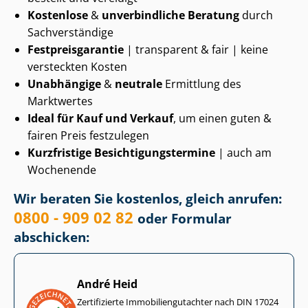
Kostenlose
&
unverbindliche Beratung
durch
Sachverständige
Fest­preis­ga­ran­tie
| transparent & fair | keine
versteckten Kosten
Unabhängige
&
neutrale
Ermittlung des
Marktwertes
Ideal für Kauf und Verkauf
, um einen guten &
fairen Preis festzulegen
Kurzfristige Be­sich­ti­gungs­ter­mi­ne
| auch am
Wochenende
Wir beraten Sie kostenlos, gleich anrufen:
0800 - 909 02 82
oder Formular
abschicken:
André Heid
Zertifizierte Im­mo­bi­li­en­gut­ach­ter nach DIN 17024