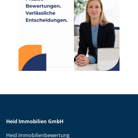
Heid Immobilien GmbH
Heid Im­mo­bi­li­en­be­wer­tung