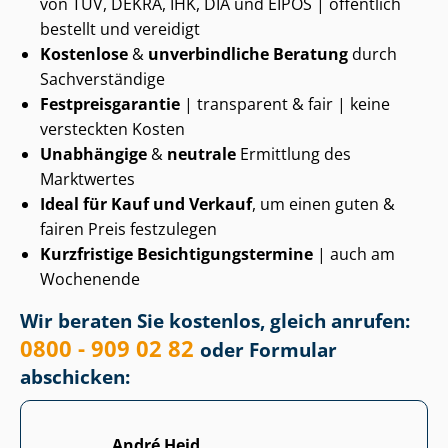
von TÜV, DEKRA, IHK, DIA und EIPOS | öffentlich
bestellt und vereidigt
Kostenlose
&
unverbindliche Beratung
durch
Sachverständige
Fest­preis­ga­ran­tie
| transparent & fair | keine
versteckten Kosten
Unabhängige
&
neutrale
Ermittlung des
Marktwertes
Ideal für Kauf und Verkauf
, um einen guten &
fairen Preis festzulegen
Kurzfristige Be­sich­ti­gungs­ter­mi­ne
| auch am
Wochenende
Wir beraten Sie kostenlos, gleich anrufen:
0800 - 909 02 82
oder Formular
abschicken:
André Heid