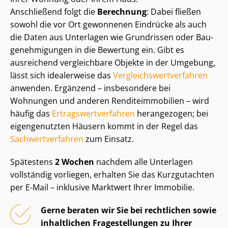
Anschließend folgt die
Berechnung
: Dabei fließen
sowohl die vor Ort gewonnenen Eindrücke als auch
die Daten aus Unterlagen wie Grundrissen oder Bau­
ge­neh­mi­gun­gen in die Bewertung ein. Gibt es
ausreichend vergleichbare Objekte in der Umgebung,
lässt sich idealerweise das
Ver­gleichs­wert­ver­fah­ren
anwenden. Ergänzend – insbesondere bei
Wohnungen und anderen Ren­di­teim­mo­bi­li­en – wird
häufig das
Er­trags­wert­ver­fah­ren
herangezogen; bei
eigengenutzten Häusern kommt in der Regel das
Sach­wert­ver­fah­ren
zum Einsatz.
Spätestens
2 Wochen
nachdem alle Unterlagen
vollständig vorliegen, erhalten Sie das Kurzgutachten
per E-Mail – inklusive Marktwert Ihrer Immobilie.
Gerne beraten wir Sie bei rechtlichen sowie
inhaltlichen Fragestellungen zu Ihrer