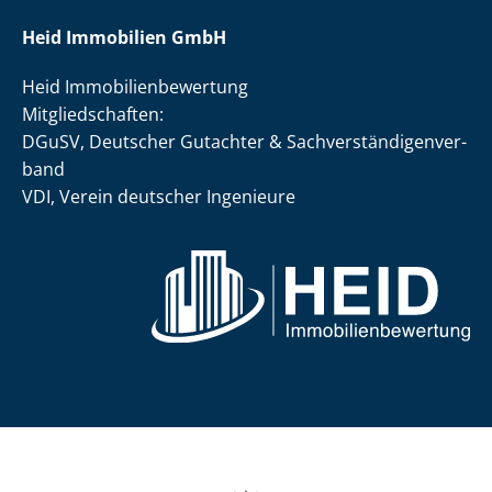
Heid Immobilien GmbH
Heid Im­mo­bi­li­en­be­wer­tung
Mit­glied­schaf­ten:
DGuSV, Deutscher Gutachter & Sach­ver­stän­di­gen­ver­
band
VDI, Verein deutscher Ingenieure