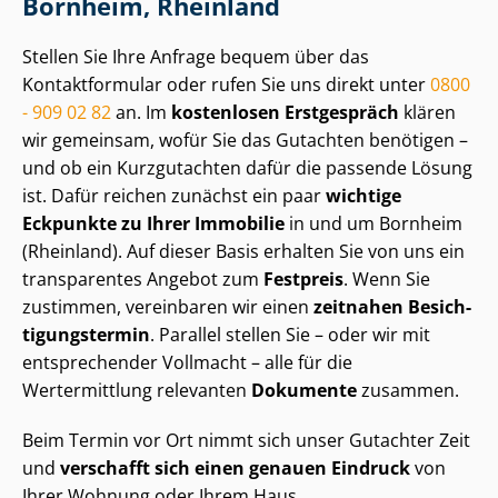
Bornheim, Rheinland
Stellen Sie Ihre Anfrage bequem über das
Kontaktformular oder rufen Sie uns direkt unter
0800
- 909 02 82
an. Im
kostenlosen Erstgespräch
klären
wir gemeinsam, wofür Sie das Gutachten benötigen –
und ob ein Kurzgutachten dafür die passende Lösung
ist. Dafür reichen zunächst ein paar
wichtige
Eckpunkte zu Ihrer Immobilie
in und um Bornheim
(Rheinland). Auf dieser Basis erhalten Sie von uns ein
transparentes Angebot zum
Festpreis
. Wenn Sie
zustimmen, vereinbaren wir einen
zeitnahen Be­sich­
ti­gungs­ter­min
. Parallel stellen Sie – oder wir mit
entsprechender Vollmacht – alle für die
Wertermittlung relevanten
Dokumente
zusammen.
Beim Termin vor Ort nimmt sich unser Gutachter Zeit
und
verschafft sich einen genauen Eindruck
von
Ihrer Wohnung oder Ihrem Haus.