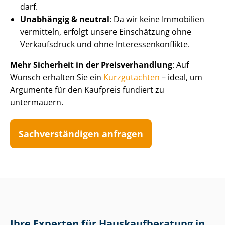
darf.
Unabhängig & neutral
: Da wir keine Immobilien
vermitteln, erfolgt unsere Einschätzung ohne
Verkaufsdruck und ohne In­ter­es­sen­kon­flik­te.
Mehr Sicherheit in der Preis­ver­hand­lung
: Auf
Wunsch erhalten Sie ein
Kurzgutachten
– ideal, um
Argumente für den Kaufpreis fundiert zu
untermauern.
Sach­ver­stän­di­gen anfragen
Ihre Experten für Haus­kauf­be­ra­tung in