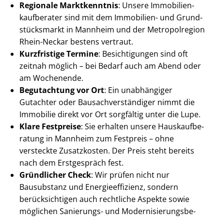
Regionale Marktkenntnis
: Unsere Im­mo­bi­li­en­
kauf­be­ra­ter sind mit dem Immobilien- und Grund­
stücks­markt in Mannheim und der Metropolregion
Rhein-Neckar bestens vertraut.
Kurzfristige Termine
: Besichtigungen sind oft
zeitnah möglich – bei Bedarf auch am Abend oder
am Wochenende.
Begutachtung vor Ort
: Ein unabhängiger
Gutachter oder Bau­sach­ver­stän­di­ger nimmt die
Immobilie direkt vor Ort sorgfältig unter die Lupe.
Klare Festpreise
: Sie erhalten unsere Haus­kauf­be­
ra­tung in Mannheim zum Festpreis – ohne
versteckte Zusatzkosten. Der Preis steht bereits
nach dem Erstgespräch fest.
Gründlicher Check
: Wir prüfen nicht nur
Bausubstanz und En­er­gie­ef­fi­zi­enz, sondern
berücksichtigen auch rechtliche Aspekte sowie
möglichen Sanierungs- und Mo­der­ni­sie­rungs­be­