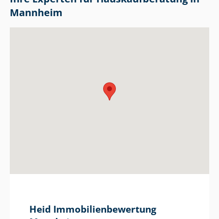
Mannheim
Heid Im­mo­bi­li­en­be­wer­tung