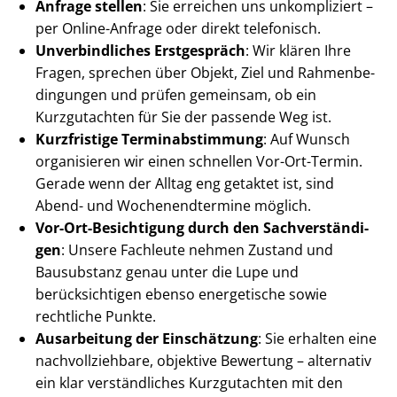
Anfrage stellen
: Sie erreichen uns unkompliziert –
per Online-Anfrage oder direkt telefonisch.
Unverbindliches Erstgespräch
: Wir klären Ihre
Fragen, sprechen über Objekt, Ziel und Rah­men­be­
din­gun­gen und prüfen gemeinsam, ob ein
Kurzgutachten für Sie der passende Weg ist.
Kurzfristige Ter­min­ab­stim­mung
: Auf Wunsch
organisieren wir einen schnellen Vor-Ort-Termin.
Gerade wenn der Alltag eng getaktet ist, sind
Abend- und Wo­chen­end­ter­mi­ne möglich.
Vor-Ort-Besichtigung durch den Sach­ver­stän­di­
gen
: Unsere Fachleute nehmen Zustand und
Bausubstanz genau unter die Lupe und
berücksichtigen ebenso energetische sowie
rechtliche Punkte.
Ausarbeitung der Einschätzung
: Sie erhalten eine
nach­voll­zieh­ba­re, objektive Bewertung – alternativ
ein klar verständliches Kurzgutachten mit den