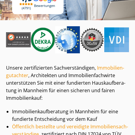
Bewertungen
4791
Unsere zertifizierten Sach­ver­stän­di­gen,
Im­mo­bi­li­en­
gut­ach­ter
, Architekten und Im­mo­bi­li­en­fach­wir­te
unterstützen Sie mit einer fundierten Haus­kauf­be­ra­
tung in Mannheim für einen sicheren und fairen
Immobilienkauf:
Im­mo­bi­li­en­kauf­be­ra­tung in Mannheim für eine
fundierte Entscheidung vor dem Kauf
Öffentlich bestellte und vereidigte Im­mo­bi­li­en­sach­
ver­stän­di­ge
, zertifiziert nach DIN 17024 von TÜV,