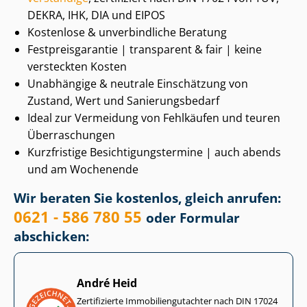
DEKRA, IHK, DIA und EIPOS
Kostenlose & unverbindliche Beratung
Fest­preis­ga­ran­tie | transparent & fair | keine
versteckten Kosten
Unabhängige & neutrale Einschätzung von
Zustand, Wert und Sa­nie­rungs­be­darf
Ideal zur Vermeidung von Fehlkäufen und teuren
Überraschungen
Kurzfristige Be­sich­ti­gungs­ter­mi­ne | auch abends
und am Wochenende
Wir beraten Sie kostenlos, gleich anrufen:
0621 - 586 780 55
oder Formular
abschicken:
André Heid
Zertifizierte Im­mo­bi­li­en­gut­ach­ter nach DIN 17024