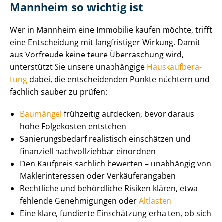
Mannheim so wichtig ist
Wer in Mannheim eine Immobilie kaufen möchte, trifft
eine Entscheidung mit langfristiger Wirkung. Damit
aus Vorfreude keine teure Überraschung wird,
unterstützt Sie unsere unabhängige
Haus­kauf­be­ra­
tung
dabei, die entscheidenden Punkte nüchtern und
fachlich sauber zu prüfen:
Baumängel
frühzeitig aufdecken, bevor daraus
hohe Folgekosten entstehen
Sa­nie­rungs­be­darf realistisch einschätzen und
finanziell nachvollziehbar einordnen
Den Kaufpreis sachlich bewerten – unabhängig von
Mak­ler­in­ter­es­sen oder Ver­käu­fer­an­ga­ben
Rechtliche und behördliche Risiken klären, etwa
fehlende Genehmigungen oder
Altlasten
Eine klare, fundierte Einschätzung erhalten, ob sich