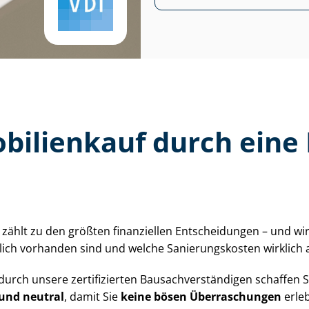
ilienkauf durch eine Ha
hlt zu den größten finanziellen Entscheidungen – und wirkt 
ich vorhanden sind und welche Sa­nie­rungs­kos­ten wirklich
durch unsere zertifizierten Bau­sach­ver­stän­di­gen schaffen
 und neutral
, damit Sie
keine bösen Überraschungen
erleb