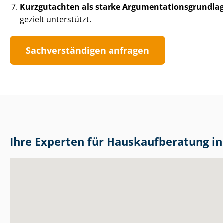
Kurzgutachten als starke Ar­gu­men­ta­ti­ons­grund­la­
gezielt unterstützt.
Sach­ver­stän­di­gen anfragen
Ihre Experten für Haus­kauf­be­ra­tung i