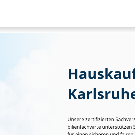
Haus­kauf
Karlsruh
Unsere zertifizierten Sach­ver­
bi­li­en­fach­wir­te unterstütze
für einen sicheren und fairen