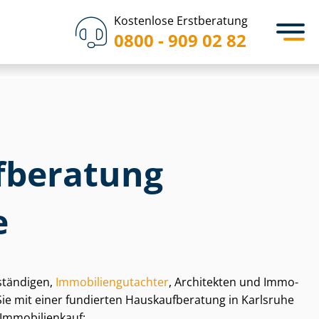
Kostenlose Erstberatung
0800 - 909 02 82
­be­ra­tung
e
stän­di­gen,
Im­mo­bi­li­en­gut­ach­ter
, Architekten und Im­mo­
n Sie mit einer fundierten Haus­kauf­be­ra­tung in Karlsruhe
 Immobilienkauf: