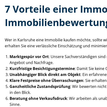
7 Vorteile einer Im­mo­
Im­mo­bi­li­en­be­wer­tun
Wer in Karlsruhe eine Immobilie kaufen möchte, sollte wic
erhalten Sie eine verlässliche Einschätzung und minimier
Marktgespür vor Ort
: Unsere Sach­ver­stän­di­gen si
Angebot und Nachfrage.
Kurzfristige Be­sich­ti­gungs­ter­mi­ne
: Damit Sie keine
Unabhängiger Blick direkt am Objekt
: Ein erfahrene
Klare Festpreise ohne Überraschungen
: Sie erhalte
Ganzheitliche Zustandsprüfung
: Wir bewerten nich
in den Blick.
Beratung ohne Verkaufsdruck
: Wir arbeiten als una
Sinne.