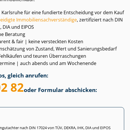
ng in Karlsruhe für eine fundierte Entscheidung vor dem Kauf
digte Im­mo­bi­li­en­sach­ver­stän­di­ge
, zertifiziert nach DIN
, DIA und EIPOS
he Beratung
sparent & fair | keine versteckten Kosten
schätzung von Zustand, Wert und Sa­nie­rungs­be­darf
 Fehlkäufen und teuren Überraschungen
gs­ter­mi­ne | auch abends und am Wochenende
s, gleich anrufen:
02 82
oder Formular abschicken:
li­en­gut­ach­ter nach DIN 17024 von TÜV, DEKRA, IHK, DIA und EIPOS