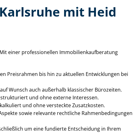
in Karlsruhe mit Heid
iner professionellen Im­mo­bi­li­en­kauf­be­ra­tung
hen Preisrahmen bis hin zu aktuellen Entwicklungen bei
– auf Wunsch auch außerhalb klassischer Bürozeiten.
h, strukturiert und ohne externe Interessen.
 kalkuliert und ohne versteckte Zusatzkosten.
pekte sowie relevante rechtliche Rah­men­be­din­gun­gen
schließlich um eine fundierte Entscheidung in Ihrem