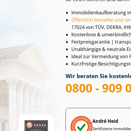
Im­mo­bi­li­en­kauf­be­ra­tu
Öffentlich bestellte und verei
17024 von TÜV, DEKRA, IHK
Kostenlose & unverbindlic
Fest­preis­ga­ran­tie | tran
Unabhängige & neutrale Ein
Ideal zur Vermeidung von
Kurzfristige Be­sich­ti­gun
Wir beraten Sie kostenlo
0800 - 909 
André Heid
Zertifizierte Im­mo­bi­