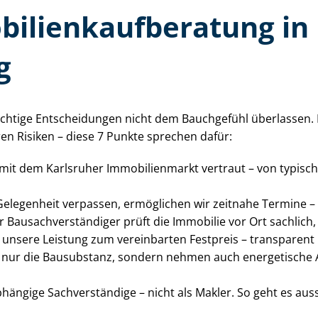
bi­li­en­kauf­be­ra­tung 
g
htige Entscheidungen nicht dem Bauchgefühl überlassen. Mit e
en Risiken – diese 7 Punkte sprechen dafür:
nd mit dem Karlsruher Immobilienmarkt vertraut – von typisc
 Gelegenheit verpassen, ermöglichen wir zeitnahe Termine 
r Bau­sach­ver­stän­di­ger prüft die Immobilie vor Ort sachlic
n unsere Leistung zum vereinbarten Festpreis – transparent
t nur die Bausubstanz, sondern nehmen auch energetische As
bhängige Sachverständige – nicht als Makler. So geht es aus