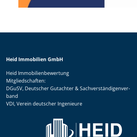
Heid Immobilien GmbH
Heid Im­mo­bi­li­en­be­wer­tung
Mit­glied­schaf­ten:
DGuSV, Deutscher Gutachter & Sach­ver­stän­di­gen­ver­
band
VDI, Verein deutscher Ingenieure