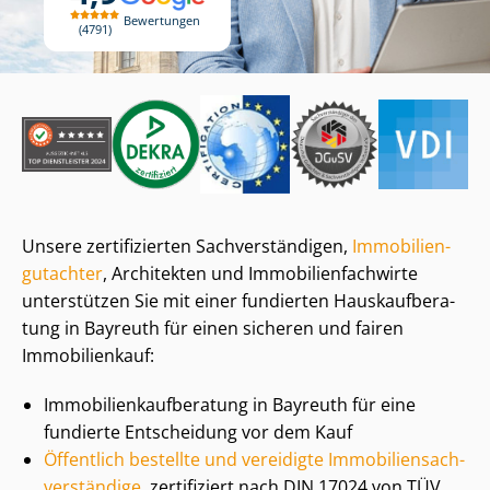
Bewertungen
4791
Unsere zertifizierten Sach­ver­stän­di­gen,
Im­mo­bi­li­en­
gut­ach­ter
, Architekten und Im­mo­bi­li­en­fach­wir­te
unterstützen Sie mit einer fundierten Haus­kauf­be­ra­
tung in Bayreuth für einen sicheren und fairen
Immobilienkauf:
Im­mo­bi­li­en­kauf­be­ra­tung in Bayreuth für eine
fundierte Entscheidung vor dem Kauf
Öffentlich bestellte und vereidigte Im­mo­bi­li­en­sach­
ver­stän­di­ge
, zertifiziert nach DIN 17024 von TÜV,