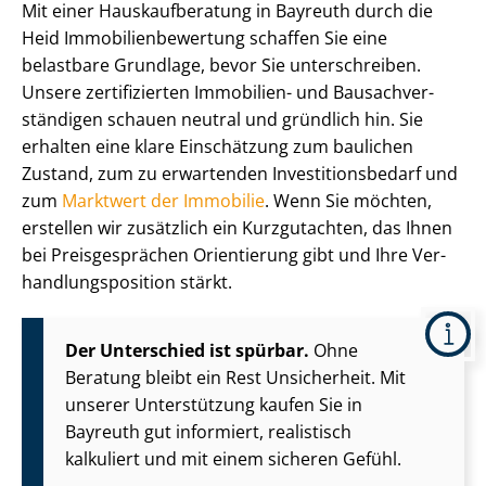
Mit einer Haus­kauf­be­ra­tung in Bayreuth durch die
Heid Im­mo­bi­li­en­be­wer­tung schaffen Sie eine
belastbare Grundlage, bevor Sie unterschreiben.
Unsere zertifizierten Immobilien- und Bau­sach­ver­
stän­di­gen schauen neutral und gründlich hin. Sie
erhalten eine klare Einschätzung zum baulichen
Zustand, zum zu erwartenden In­ves­ti­ti­ons­be­darf und
zum
Marktwert der Immobilie
. Wenn Sie möchten,
erstellen wir zusätzlich ein Kurzgutachten, das Ihnen
bei Preisgesprächen Orientierung gibt und Ihre Ver­
hand­lungs­po­si­ti­on stärkt.
Der Unterschied ist spürbar.
Ohne
Beratung bleibt ein Rest Unsicherheit. Mit
unserer Unterstützung kaufen Sie in
Bayreuth gut informiert, realistisch
kalkuliert und mit einem sicheren Gefühl.