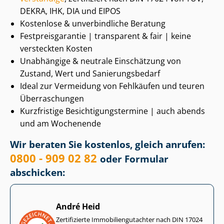
DEKRA, IHK, DIA und EIPOS
Kostenlose & unverbindliche Beratung
Fest­preis­ga­ran­tie | transparent & fair | keine
versteckten Kosten
Unabhängige & neutrale Einschätzung von
Zustand, Wert und Sa­nie­rungs­be­darf
Ideal zur Vermeidung von Fehlkäufen und teuren
Überraschungen
Kurzfristige Be­sich­ti­gungs­ter­mi­ne | auch abends
und am Wochenende
Wir beraten Sie kostenlos, gleich anrufen:
0800 - 909 02 82
oder Formular
abschicken:
André Heid
Zertifizierte Im­mo­bi­li­en­gut­ach­ter nach DIN 17024