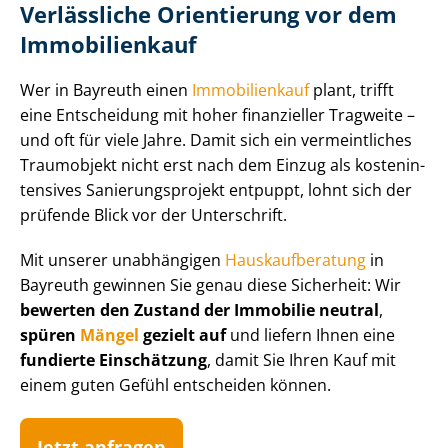
Verlässliche Orientierung vor dem
Immobilienkauf
Wer in Bayreuth einen
Immobilienkauf
plant, trifft
eine Entscheidung mit hoher finanzieller Tragweite –
und oft für viele Jahre. Damit sich ein vermeintliches
Traumobjekt nicht erst nach dem Einzug als kos­ten­in­
ten­si­ves Sa­nie­rungs­pro­jekt entpuppt, lohnt sich der
prüfende Blick vor der Unterschrift.
Mit unserer unabhängigen
Haus­kauf­be­ra­tung
in
Bayreuth gewinnen Sie genau diese Sicherheit: Wir
bewerten den Zustand der Immobilie neutral
,
spüren
Mängel
gezielt auf
und liefern Ihnen eine
fundierte Einschätzung
, damit Sie Ihren Kauf mit
einem guten Gefühl entscheiden können.
Jetzt anfragen