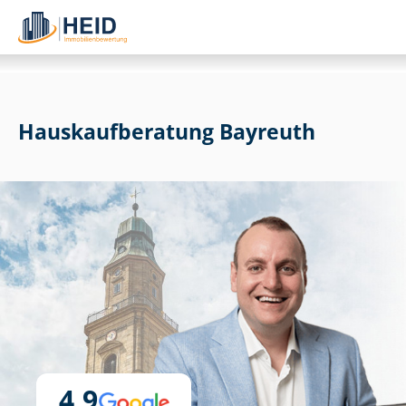
Haus­kauf­be­ra­tung Bayreuth
4,9