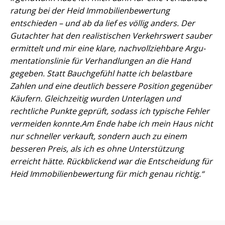
ra­tung bei der Heid Im­mo­bi­li­en­be­wer­tung
entschieden – und ab da lief es völlig anders. Der
Gutachter hat den realistischen Verkehrswert sauber
ermittelt und mir eine klare, nach­voll­zieh­ba­re Ar­gu­
men­ta­ti­ons­li­nie für Verhandlungen an die Hand
gegeben. Statt Bauchgefühl hatte ich belastbare
Zahlen und eine deutlich bessere Position gegenüber
Käufern. Gleichzeitig wurden Unterlagen und
rechtliche Punkte geprüft, sodass ich typische Fehler
vermeiden konnte.
Am Ende habe ich mein Haus nicht
nur schneller verkauft, sondern auch zu einem
besseren Preis, als ich es ohne Unterstützung
erreicht hätte. Rückblickend war die Entscheidung für
Heid Im­mo­bi­li­en­be­wer­tung für mich genau richtig.“