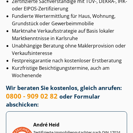
Zertifizierte Sachverständige mit TÜV-, DEKRA-, IHK-
oder EIPOS-Zertifizierung
Fundierte Wertermittlung für Haus, Wohnung,
Grundstück oder Ge­wer­be­im­mo­bi­lie
Marktnahe Ver­kaufs­stra­te­gie auf Basis lokaler
Marktkenntnisse in Karlsruhe
Unabhängige Beratung ohne Maklerprovision oder
Ver­kaufs­in­ter­es­se
Fest­preis­ga­ran­tie nach kostenloser Erstberatung
Kurzfristige Be­sich­ti­gungs­ter­mi­ne, auch am
Wochenende
Wir beraten Sie kostenlos, gleich anrufen:
0800 - 909 02 82
oder Formular
abschicken:
André Heid
Zertifizierte Im­mo­bi­li­en­gut­ach­ter nach DIN 17024