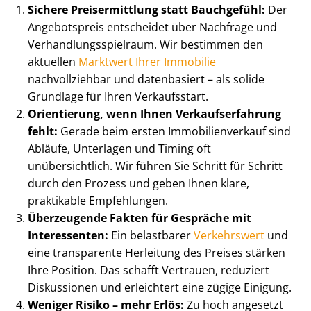
Sichere Preisermittlung statt Bauchgefühl:
Der
Angebotspreis entscheidet über Nachfrage und
Ver­hand­lungs­spiel­raum. Wir bestimmen den
aktuellen
Marktwert Ihrer Immobilie
nachvollziehbar und datenbasiert – als solide
Grundlage für Ihren Verkaufsstart.
Orientierung, wenn Ihnen Ver­kaufs­er­fah­rung
fehlt:
Gerade beim ersten Im­mo­bi­li­en­ver­kauf sind
Abläufe, Unterlagen und Timing oft
unübersichtlich. Wir führen Sie Schritt für Schritt
durch den Prozess und geben Ihnen klare,
praktikable Empfehlungen.
Überzeugende Fakten für Gespräche mit
Interessenten:
Ein belastbarer
Verkehrswert
und
eine transparente Herleitung des Preises stärken
Ihre Position. Das schafft Vertrauen, reduziert
Diskussionen und erleichtert eine zügige Einigung.
Weniger Risiko – mehr Erlös:
Zu hoch angesetzt