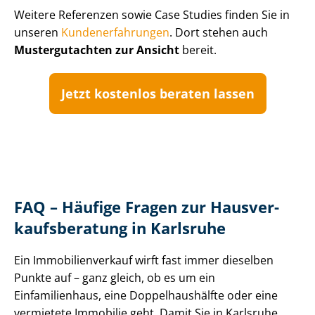
Weitere Referenzen sowie Case Studies finden Sie in
unseren
Kun­de­n­er­fah­run­gen
. Dort stehen auch
Mustergutachten zur Ansicht
bereit.
Jetzt kostenlos beraten lassen
FAQ – Häufige Fragen zur Haus­ver­
kaufs­be­ra­tung in Karlsruhe
Ein Im­mo­bi­li­en­ver­kauf wirft fast immer dieselben
Punkte auf – ganz gleich, ob es um ein
Einfamilienhaus, eine Dop­pel­haus­hälf­te oder eine
vermietete Immobilie geht. Damit Sie in Karlsruhe