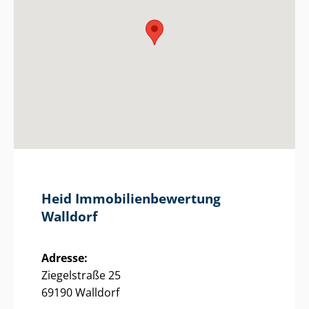
Heid Im­mo­bi­li­en­be­wer­tung
Walldorf
Adresse:
Ziegelstraße 25
69190 Walldorf