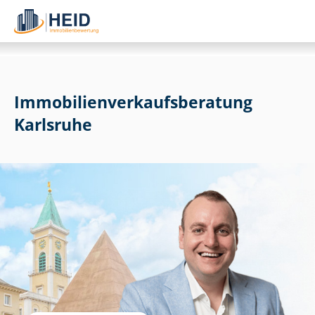
Im­mo­bi­li­en­ver­kaufs­be­ra­tung
Karlsruhe