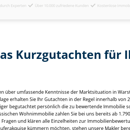
durch Experten
Über 10.000 zufriedene Kunden
Kostenlose Immob
das Kurzgutachten für
rfügen über umfassende Kenntnisse der Marktsituation in War
age erhalten Sie Ihr Gutachten in der Regel innerhalb von 
di­ger begutachtet persönlich die zu bewertende Immobilie 
ssischen Wohnimmobilie zahlen Sie bei uns bereits ab 1.79
ragen und klären alle Einzelheiten zur Im­mo­bi­li­en­be­wer­
Käuferakquise kümmern möchten, stehen unsere Makler bere