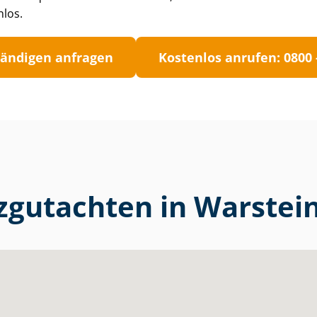
nlos.
tän­di­gen anfragen
Kostenlos anrufen: 0800 -
rzgutachten in Warstei