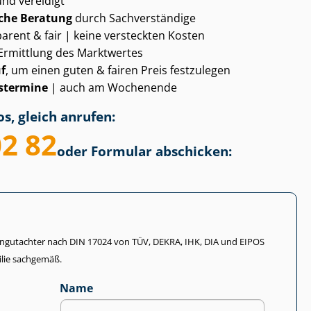
und vereidigt
che Beratung
durch Sachverständige
arent & fair | keine versteckten Kosten
Ermittlung des Marktwertes
f
, um einen guten & fairen Preis festzulegen
­ter­mi­ne
| auch am Wochenende
s, gleich anrufen:
02 82
oder Formular abschicken:
li­en­gut­ach­ter nach DIN 17024 von TÜV, DEKRA, IHK, DIA und EIPOS
lie sachgemäß.
Name