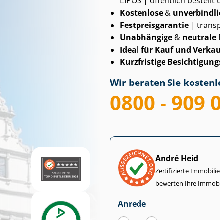
EIPOS | öffentlich bestellt 
Kostenlose
&
unverbindli
Fest­preis­ga­ran­tie
| transp
Unabhängige
&
neutrale
Ideal für Kauf und Verkau
Kurzfristige Be­sich­ti­gungs
Wir beraten Sie kostenlo
0800 - 909 
André Heid
Zertifizierte Im­mo­bi­
bewerten Ihre Immobi
Anrede