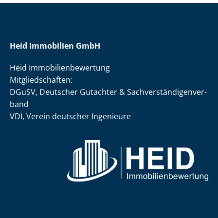
Heid Immobilien GmbH
Heid Im­mo­bi­li­en­be­wer­tung
Mit­glied­schaf­ten:
DGuSV, Deutscher Gutachter & Sach­ver­stän­di­gen­ver­
band
VDI, Verein deutscher Ingenieure