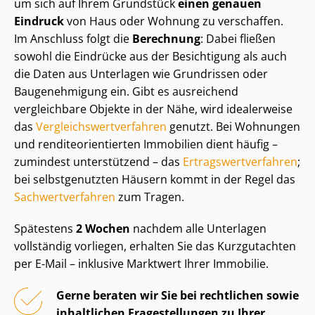
um sich auf Ihrem Grundstück
einen genauen
Eindruck
von Haus oder Wohnung zu verschaffen.
Im Anschluss folgt die
Berechnung
: Dabei fließen
sowohl die Eindrücke aus der Besichtigung als auch
die Daten aus Unterlagen wie Grundrissen oder
Baugenehmigung ein. Gibt es ausreichend
vergleichbare Objekte in der Nähe, wird idealerweise
das
Ver­gleichs­wert­ver­fah­ren
genutzt. Bei Wohnungen
und ren­di­te­ori­en­tier­ten Immobilien dient häufig –
zumindest unterstützend – das
Er­trags­wert­ver­fah­ren
;
bei selbstgenutzten Häusern kommt in der Regel das
Sach­wert­ver­fah­ren
zum Tragen.
Spätestens
2 Wochen
nachdem alle Unterlagen
vollständig vorliegen, erhalten Sie das Kurzgutachten
per E-Mail – inklusive Marktwert Ihrer Immobilie.
Gerne beraten wir Sie bei rechtlichen sowie
inhaltlichen Fragestellungen zu Ihrer