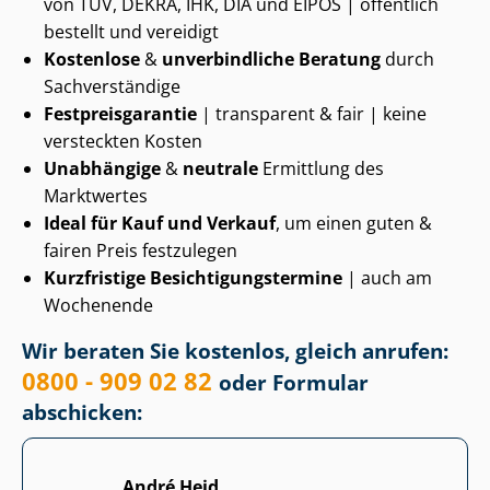
von TÜV, DEKRA, IHK, DIA und EIPOS | öffentlich
bestellt und vereidigt
Kostenlose
&
unverbindliche Beratung
durch
Sachverständige
Fest­preis­ga­ran­tie
| transparent & fair | keine
versteckten Kosten
Unabhängige
&
neutrale
Ermittlung des
Marktwertes
Ideal für Kauf und Verkauf
, um einen guten &
fairen Preis festzulegen
Kurzfristige Be­sich­ti­gungs­ter­mi­ne
| auch am
Wochenende
Wir beraten Sie kostenlos, gleich anrufen:
0800 - 909 02 82
oder Formular
abschicken:
André Heid