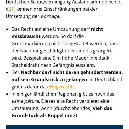
Deutschen Schutz­ver­ei­ni­gung Aus­lands­im­mo­bi­li­en e.
V.
[1]
kennen drei Einschränkungen bei der
Umsetzung der
bornage
.
Das Recht auf eine Umzäunung darf
nicht
missbraucht
werden. So darf die
Grenzmarkierung nicht so gestaltet werden, dass
der Nachbar geschädigt oder sinnlos geärgert
wird. Beispiel: eine 5 m hohe Mauer, die dank
Stacheldraht nach Gefängnis aussieht.
Der
Nachbar darf nicht daran gehindert werden,
auf sein Grundstück zu gelangen
. In Deutschland
gibt es dafür das
Wegerecht
.
In einigen ländlichen Regionen gibt es noch das
vaine pâture
. Dieses alte Recht verbietet eine
Umzäunung, wenn (durchziehendes)
Vieh das
Grundstück als Koppel nutzt
.