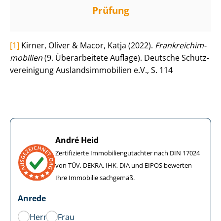
Prüfung
[1]
Kirner, Oliver & Macor, Katja (2022).
Frank­reichim­
mo­bi­li­en
(9. Überarbeitete Auflage). Deutsche Schutz­
ver­ei­ni­gung Aus­lands­im­mo­bi­li­en e.V., S. 114
André Heid
Zertifizierte Im­mo­bi­li­en­gut­ach­ter nach DIN 17024
von TÜV, DEKRA, IHK, DIA und EIPOS bewerten
Ihre Immobilie sachgemäß.
Anrede
Herr
Frau