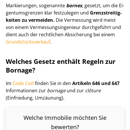
Markierungen, sogenannte
bornes
, gesetzt, um die Ei­
gen­tums­gren­zen klar festzulegen und
Grenz­strei­tig­
kei­ten zu vermeiden.
Die Vermessung wird meist
von einem Ver­mes­sungs­in­ge­nieur durchgeführt und
dient auch der rechtlichen Absicherung bei einem
Grund­stücks­ver­kauf
.
Welches Gesetz enthält Regeln zur
Bornage?
Im
Code Civil
finden Sie in den
Artikeln 646 und 647
Informationen zur
bornage
und zur
clôture
(Einfriedung, Umzäunung).
Welche Immobilie möchten Sie
bewerten?