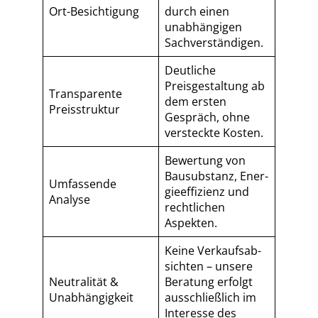
Ort-Besichtigung
durch einen
unabhängigen
Sach­ver­stän­di­gen.
Deutliche
Preisgestaltung ab
Transparente
dem ersten
Preisstruktur
Gespräch, ohne
versteckte Kosten.
Bewertung von
Bausubstanz, En­er­
Umfassende
gie­ef­fi­zi­enz und
Analyse
rechtlichen
Aspekten.
Keine Ver­kaufs­ab­
sich­ten – unsere
Neutralität &
Beratung erfolgt
Unabhängigkeit
ausschließlich im
Interesse des