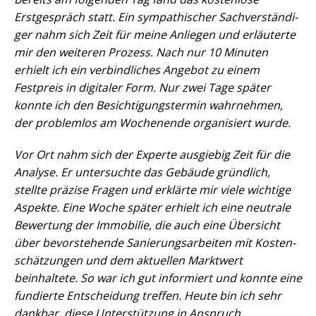
Erstgespräch statt. Ein sympathischer Sach­ver­stän­di­
ger nahm sich Zeit für meine Anliegen und erläuterte
mir den weiteren Prozess. Nach nur 10 Minuten
erhielt ich ein verbindliches Angebot zu einem
Festpreis in digitaler Form. Nur zwei Tage später
konnte ich den Be­sich­ti­gungs­ter­min wahrnehmen,
der problemlos am Wochenende organisiert wurde.
Vor Ort nahm sich der Experte ausgiebig Zeit für die
Analyse. Er untersuchte das Gebäude gründlich,
stellte präzise Fragen und erklärte mir viele wichtige
Aspekte. Eine Woche später erhielt ich eine neutrale
Bewertung der Immobilie, die auch eine Übersicht
über bevorstehende Sa­nie­rungs­ar­bei­ten mit Kos­ten­
schät­zun­gen und dem aktuellen Marktwert
beinhaltete.
So war ich gut informiert und konnte eine
fundierte Entscheidung treffen. Heute bin ich sehr
dankbar, diese Unterstützung in Anspruch