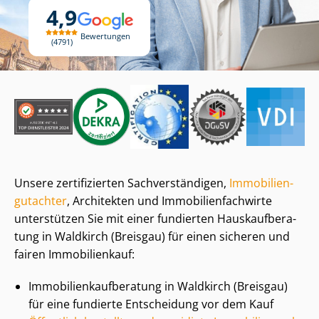
4,9
Bewertungen
4791
Unsere zertifizierten Sach­ver­stän­di­gen,
Im­mo­bi­li­en­
gut­ach­ter
, Architekten und Im­mo­bi­li­en­fach­wir­te
unterstützen Sie mit einer fundierten Haus­kauf­be­ra­
tung in Waldkirch (Breisgau) für einen sicheren und
fairen Immobilienkauf:
Im­mo­bi­li­en­kauf­be­ra­tung in Waldkirch (Breisgau)
für eine fundierte Entscheidung vor dem Kauf