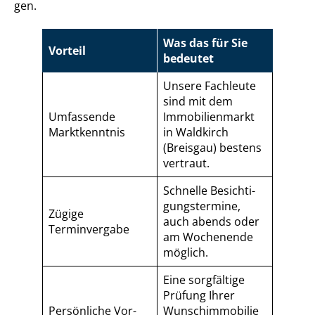
gen.
Was das für Sie
Vorteil
bedeutet
Unsere Fachleute
sind mit dem
Umfassende
Immobilienmarkt
Marktkenntnis
in Waldkirch
(Breisgau) bestens
vertraut.
Schnelle Be­sich­ti­
gungs­ter­mi­ne,
Zügige
auch abends oder
Terminvergabe
am Wochenende
möglich.
Eine sorgfältige
Prüfung Ihrer
Persönliche Vor-
Wunschimmobilie