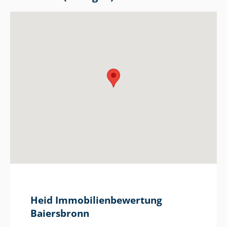
Heid Im­mo­bi­li­en­be­wer­tung
Baiersbronn