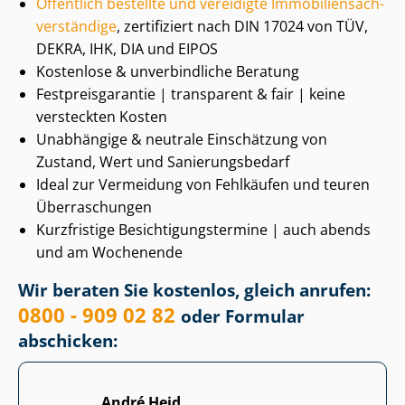
Öffentlich bestellte und vereidigte Im­mo­bi­li­en­sach­
ver­stän­di­ge
, zertifiziert nach DIN 17024 von TÜV,
DEKRA, IHK, DIA und EIPOS
Kostenlose & unverbindliche Beratung
Fest­preis­ga­ran­tie | transparent & fair | keine
versteckten Kosten
Unabhängige & neutrale Einschätzung von
Zustand, Wert und Sa­nie­rungs­be­darf
Ideal zur Vermeidung von Fehlkäufen und teuren
Überraschungen
Kurzfristige Be­sich­ti­gungs­ter­mi­ne | auch abends
und am Wochenende
Wir beraten Sie kostenlos, gleich anrufen:
0800 - 909 02 82
oder Formular
abschicken:
André Heid