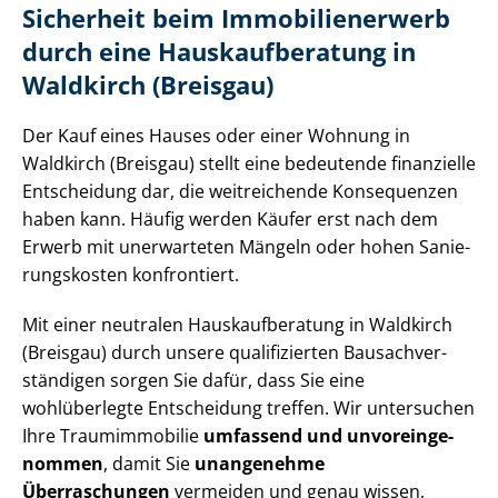
Sicherheit beim Im­mo­bi­li­en­er­werb
durch eine Haus­kauf­be­ra­tung in
Waldkirch (Breisgau)
Der Kauf eines Hauses oder einer Wohnung in
Waldkirch (Breisgau) stellt eine bedeutende finanzielle
Entscheidung dar, die weitreichende Konsequenzen
haben kann. Häufig werden Käufer erst nach dem
Erwerb mit unerwarteten Mängeln oder hohen Sa­nie­
rungs­kos­ten konfrontiert.
Mit einer neutralen Haus­kauf­be­ra­tung in Waldkirch
(Breisgau) durch unsere qualifizierten Bau­sach­ver­
stän­di­gen sorgen Sie dafür, dass Sie eine
wohlüberlegte Entscheidung treffen. Wir untersuchen
Ihre Traumimmobilie
umfassend und un­vor­ein­ge­
nom­men
, damit Sie
unangenehme
Überraschungen
vermeiden und genau wissen,