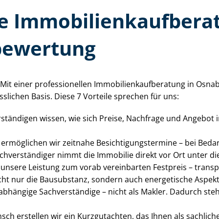
 Im­mo­bi­li­en­kauf­be­
be­wer­tung
t einer professionellen Im­mo­bi­li­en­kauf­be­ra­tung in Osn
slichen Basis. Diese 7 Vorteile sprechen für uns:
r­stän­di­gen wissen, wie sich Preise, Nachfrage und Angebo
rmöglichen wir zeitnahe Be­sich­ti­gungs­ter­mi­ne – bei Bed
ach­ver­stän­di­ger nimmt die Immobilie direkt vor Ort unter 
n unsere Leistung zum vorab vereinbarten Festpreis – trans
icht nur die Bausubstanz, sondern auch energetische Aspekte
unabhängige Sachverständige – nicht als Makler. Dadurch st
sch erstellen wir ein Kurzgutachten, das Ihnen als sachlich