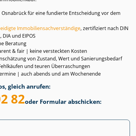
ng in Osnabrück für eine fundierte Entscheidung vor dem
digte Im­mo­bi­li­en­sach­ver­stän­di­ge
, zertifiziert nach DIN
, DIA und EIPOS
he Beratung
sparent & fair | keine versteckten Kosten
schätzung von Zustand, Wert und Sa­nie­rungs­be­darf
 Fehlkäufen und teuren Überraschungen
gs­ter­mi­ne | auch abends und am Wochenende
s, gleich anrufen:
02 82
oder Formular abschicken: