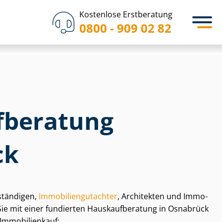
Kostenlose Erstberatung
0800 - 909 02 82
­be­ra­tung
ck
stän­di­gen,
Im­mo­bi­li­en­gut­ach­ter
, Architekten und Im­mo­
en Sie mit einer fundierten Haus­kauf­be­ra­tung in Osnabrück
 Immobilienkauf: