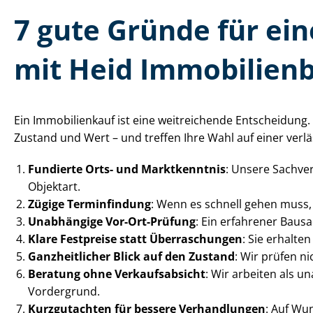
7 gute Gründe für eine
mit Heid Im­mo­bi­li­en­
Ein Immobilienkauf ist eine weitreichende Entscheidung. Mi
Zustand und Wert – und treffen Ihre Wahl auf einer verläs
Fundierte Orts- und Marktkenntnis
: Unsere Sach­ve
Objektart.
Zügige Terminfindung
: Wenn es schnell gehen muss, e
Unabhängige Vor-Ort-Prüfung
: Ein erfahrener Bau­s
Klare Festpreise statt Überraschungen
: Sie erhalte
Ganzheitlicher Blick auf den Zustand
: Wir prüfen n
Beratung ohne Verkaufsabsicht
: Wir arbeiten als 
Vordergrund.
Kurzgutachten für bessere Verhandlungen
: Auf Wun