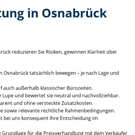
ra­tung in Osnabrück
abrück reduzieren Sie Risiken, gewinnen Klarheit über
t in Osnabrück tatsächlich bewegen – je nach Lage und
arf auch außerhalb klassischer Bürozeiten.
die Lupe und bewertet sie neutral und nachvollziehbar.
parent und ohne versteckte Zusatzkosten.
 sowie relevante rechtliche Rah­men­be­din­gun­gen.
eht bei uns konsequent Ihre Entscheidung im
e Grundlage für die Preis­ver­hand­lung mit dem Verkäufer