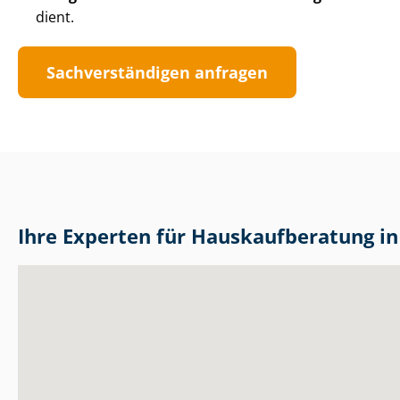
dient.
Sach­ver­stän­di­gen anfragen
Ihre Experten für Haus­kauf­be­ra­tung 