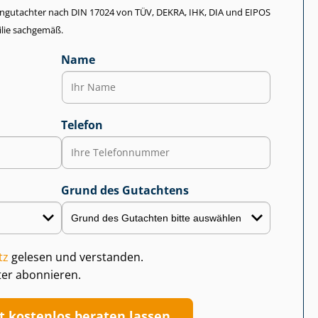
li­en­gut­ach­ter nach DIN 17024 von TÜV, DEKRA, IHK, DIA und EIPOS
lie sachgemäß.
Name
Telefon
Grund des Gutachtens
tz
gelesen und verstanden.
ter abonnieren.
zt kostenlos beraten lassen