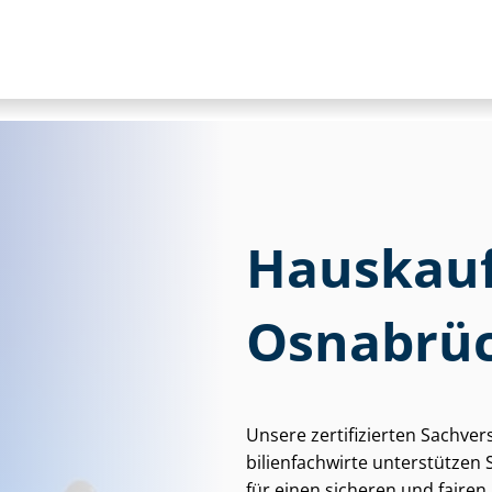
Haus­kauf
Osnabrü
Unsere zertifizierten Sach­ver­
bi­li­en­fach­wir­te unterstütz
für einen sicheren und fairen