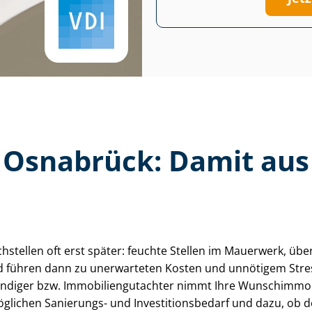
 in Osnabrück: Damit a
achstellen oft erst später: feuchte Stellen im Mauerwerk, üb
nd führen dann zu unerwarteten Kosten und unnötigem Stress
di­ger bzw. Im­mo­bi­li­en­gut­ach­ter nimmt Ihre Wunschimmob
hen Sanierungs- und In­ves­ti­ti­ons­be­darf und dazu, ob der