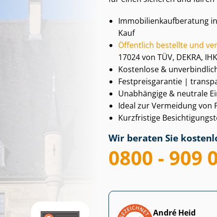
Im­mo­bi­li­en­kauf­be­ra­tu
Kauf
Öffentlich bestellte und verei
17024 von TÜV, DEKRA, IHK
Kostenlose & unverbindlic
Fest­preis­ga­ran­tie | tran
Unabhängige & neutrale Ein
Ideal zur Vermeidung von
Kurzfristige Be­sich­ti­gun
Wir beraten Sie kostenlo
0800 - 909 
André Heid