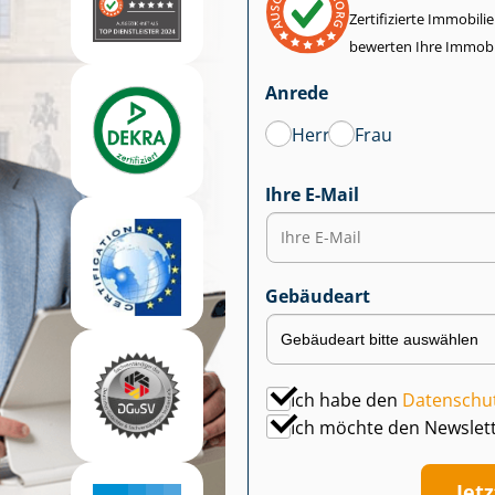
Zertifizierte Im­mo­bi­
bewerten Ihre Immobi
Anrede
Herr
Frau
Ihre E-Mail
Gebäudeart
Ich habe den
Datenschu
Ich möchte den Newslet
Jet