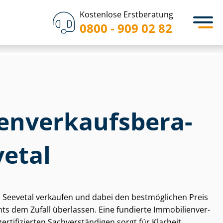
Kostenlose Erstberatung
0800 - 909 02 82
­en­ver­kaufs­be­ra­
vetal
n Seevetal verkaufen und dabei den bestmöglichen Preis
ts dem Zufall überlassen. Eine fundierte Im­mo­bi­li­en­ver­
rtifizierten Sach­ver­stän­di­gen sorgt für Klarheit,