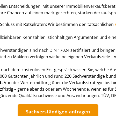
len Entscheidungen. Mit unserer Im­mo­bi­li­en­ver­kaufs­be­ra
re Chancen auf einen marktgerechten, starken Verkaufsprei
Schluss mit Rätselraten: Wir bestimmen den tatsächlichen
ll­zieh­ba­ren Kennzahlen, stichhaltigen Argumenten und ei
­ver­stän­di­gen sind nach DIN 17024 zertifiziert und bring
ed zu Maklern verfolgen wir keine eigenen Verkaufsziele – 
 nach dem kostenlosen Erstgespräch wissen Sie, welche A
000 Gutachten jährlich und rund 220 Sachverständige bundesw
t.
Von der Wertermittlung über die Ver­kaufs­stra­te­gie bis 
zfristig – gerne abends oder am Wochenende, wenn es für S
änzende Qua­li­täts­nach­wei­se und Auszeichnungen: TÜV, D
Sach­ver­stän­di­gen anfragen