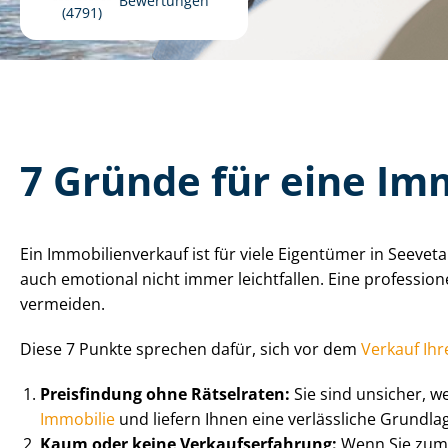
Bewertungen
4791
7 Gründe für eine Im­mo
Ein Im­mo­bi­li­en­ver­kauf ist für viele Eigentümer in Se
auch emotional nicht immer leichtfallen. Eine professionelle
vermeiden.
Diese 7 Punkte sprechen dafür, sich vor dem
Verkauf Ih
Preisfindung ohne Rätselraten:
Sie sind unsicher, w
Immobilie
und liefern Ihnen eine verlässliche Grundlag
Kaum oder keine Ver­kaufs­er­fah­rung:
Wenn Sie zum e