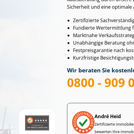
Sicherheit und eine optimale
Zertifizierte Sachverständi
Fundierte Wertermittlung f
Marktnahe Ver­kaufs­stra­te­
Unabhängige Beratung ohne 
Fest­preis­ga­ran­tie nach k
Kurzfristige Be­sich­ti­gun
Wir beraten Sie kostenlo
0800 - 909 
André Heid
Zertifizierte Im­mo­bi­
bewerten Ihre Immobi