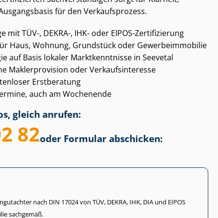
 Ausgangsbasis für den Verkaufsprozess.
ge mit TÜV-, DEKRA-, IHK- oder EIPOS-Zertifizierung
ür Haus, Wohnung, Grundstück oder Ge­wer­be­im­mo­bi­lie
gie auf Basis lokaler Marktkenntnisse in Seevetal
Maklerprovision oder Ver­kaufs­in­ter­es­se
ostenloser Erstberatung
gs­ter­mi­ne, auch am Wochenende
s, gleich anrufen:
02 82
oder Formular abschicken:
li­en­gut­ach­ter nach DIN 17024 von TÜV, DEKRA, IHK, DIA und EIPOS
lie sachgemäß.