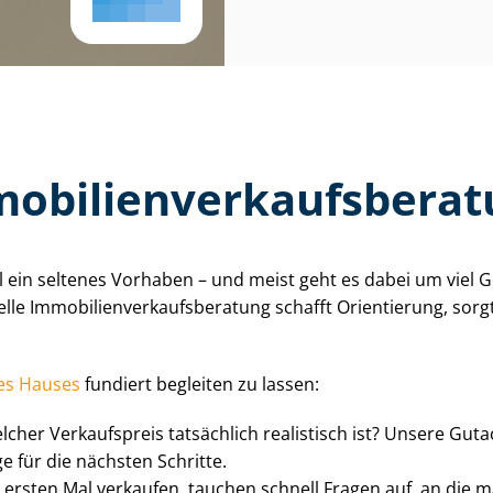
­bi­li­en­ver­kaufs­be­ra
evetal ein seltenes Vorhaben – und meist geht es dabei um vi
 Im­mo­bi­li­en­ver­kaufs­be­ra­tung schafft Orientierung, sorgt
res Hauses
fundiert begleiten zu lassen:
elcher Verkaufspreis tatsächlich realistisch ist? Unsere Gu
e für die nächsten Schritte.
rsten Mal verkaufen, tauchen schnell Fragen auf, an die ma