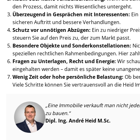
den Prozess, damit nichts Wesentliches untergeht.
Überzeugend in Gesprächen mit Interessenten:
Ein 
sicheren Auftritt und bessere Verhandlungen.
Schutz vor unnötigen Abzügen:
Ein zu niedriger Pre
steuern Sie auf den Preis zu, der zum Markt passt.
Besondere Objekte und Son­der­kon­stel­la­tio­nen:
Nic
speziellen rechtlichen Rah­men­be­din­gun­gen. Hier za
Fragen zu Unterlagen, Recht und Energie:
Wir schau
eingehalten werden – damit es später keine unange
Wenig Zeit oder hohe persönliche Belastung:
Ob beru
Viele Schritte können Sie vertrauensvoll an die Heid I
Eine Immobilie verkauft man nicht jede
zu bauen.
Dipl. Ing. André Heid M.Sc.