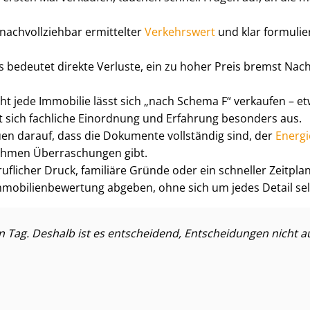
nachvollziehbar ermittelter
Verkehrswert
und klar formulie
is bedeutet direkte Verluste, ein zu hoher Preis bremst Nach
ht jede Immobilie lässt sich „nach Schema F“ verkaufen – e
hlt sich fachliche Einordnung und Erfahrung besonders aus.
en darauf, dass die Dokumente vollständig sind, der
Energ
nehmen Überraschungen gibt.
flicher Druck, familiäre Gründe oder ein schneller Zeitplan
m­mo­bi­li­en­be­wer­tung abgeben, ohne sich um jedes Detail
n Tag. Deshalb ist es entscheidend, Entscheidungen nicht 