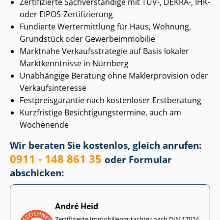
Zertifizierte Sachverständige mit TÜV-, DEKRA-, IHK-
oder EIPOS-Zertifizierung
Fundierte Wertermittlung für Haus, Wohnung,
Grundstück oder Ge­wer­be­im­mo­bi­lie
Marktnahe Ver­kaufs­stra­te­gie auf Basis lokaler
Marktkenntnisse in Nürnberg
Unabhängige Beratung ohne Maklerprovision oder
Ver­kaufs­in­ter­es­se
Fest­preis­ga­ran­tie nach kostenloser Erstberatung
Kurzfristige Be­sich­ti­gungs­ter­mi­ne, auch am
Wochenende
Wir beraten Sie kostenlos, gleich anrufen:
0911 - 148 861 35
oder Formular
abschicken:
André Heid
Zertifizierte Im­mo­bi­li­en­gut­ach­ter nach DIN 17024