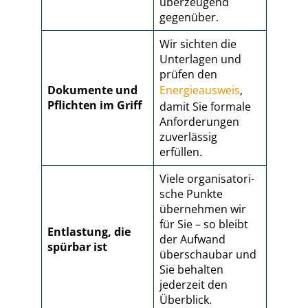
überzeugend
gegenüber.
Wir sichten die
Unterlagen und
prüfen den
Dokumente und
Energieausweis
,
Pflichten im Griff
damit Sie formale
Anforderungen
zuverlässig
erfüllen.
Viele or­ga­ni­sa­to­ri­
sche Punkte
übernehmen wir
für Sie – so bleibt
Entlastung, die
der Aufwand
spürbar ist
überschaubar und
Sie behalten
jederzeit den
Überblick.