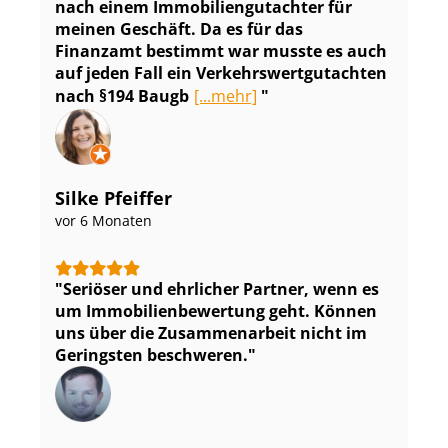
nach einem Im­mo­bi­li­en­gut­ach­ter für
meinen Geschäft. Da es für das
Finanzamt bestimmt war musste es auch
auf jeden Fall ein Ver­kehrs­wert­gut­ach­ten
nach §194 Baugb
[...mehr]
Silke Pfeiffer
vor 6 Monaten
Seriöser und ehrlicher Partner, wenn es
um Im­mo­bi­li­en­be­wer­tung geht. Können
uns über die Zusammenarbeit nicht im
Geringsten beschweren.