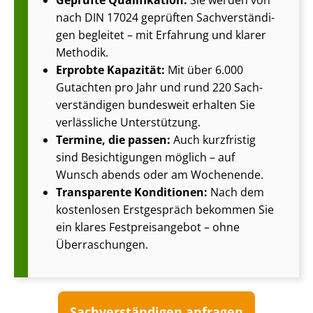
Geprüfte Qualifikation:
Sie werden von
nach DIN 17024 geprüften Sach­ver­stän­di­
gen begleitet – mit Erfahrung und klarer
Methodik.
Erprobte Kapazität:
Mit über 6.000
Gutachten pro Jahr und rund 220 Sach­
ver­stän­di­gen bundesweit erhalten Sie
verlässliche Unterstützung.
Termine, die passen:
Auch kurzfristig
sind Besichtigungen möglich – auf
Wunsch abends oder am Wochenende.
Transparente Konditionen:
Nach dem
kostenlosen Erstgespräch bekommen Sie
ein klares Fest­preis­an­ge­bot – ohne
Überraschungen.
Sach­ver­stän­di­gen anfragen