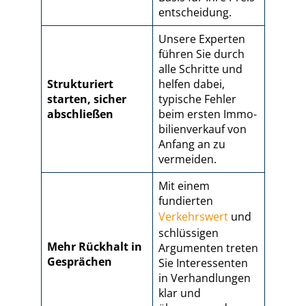
ent­schei­dung.
Unsere Experten
führen Sie durch
alle Schritte und
Strukturiert
helfen dabei,
starten, sicher
typische Fehler
abschließen
beim ersten Im­mo­
bi­li­en­ver­kauf von
Anfang an zu
vermeiden.
Mit einem
fundierten
Verkehrswert
und
schlüssigen
Mehr Rückhalt in
Argumenten treten
Gesprächen
Sie Interessenten
in Verhandlungen
klar und