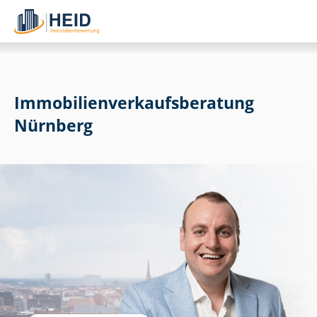
Im­mo­bi­li­en­ver­kaufs­be­ra­tung
Nürnberg