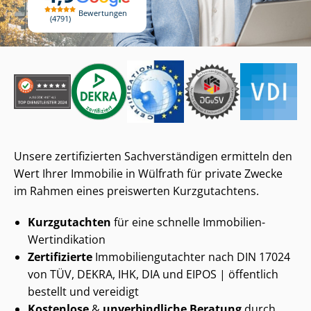
Bewertungen
4791
Unsere zertifizierten Sach­ver­stän­di­gen ermitteln den
Wert Ihrer Immobilie in Wülfrath für private Zwecke
im Rahmen eines preiswerten Kurzgutachtens.
Kurzgutachten
für eine schnelle Immobilien-
Wertindikation
Zertifizierte
Im­mo­bi­li­en­gut­ach­ter nach DIN 17024
von TÜV, DEKRA, IHK, DIA und EIPOS | öffentlich
bestellt und vereidigt
Kostenlose
&
unverbindliche Beratung
durch