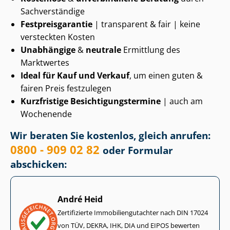
Sachverständige
Fest­preis­ga­ran­tie
| transparent & fair | keine
versteckten Kosten
Unabhängige
&
neutrale
Ermittlung des
Marktwertes
Ideal für Kauf und Verkauf
, um einen guten &
fairen Preis festzulegen
Kurzfristige Be­sich­ti­gungs­ter­mi­ne
| auch am
Wochenende
Wir beraten Sie kostenlos, gleich anrufen:
0800 - 909 02 82
oder Formular
abschicken:
André Heid
Zertifizierte Im­mo­bi­li­en­gut­ach­ter nach DIN 17024
von TÜV, DEKRA, IHK, DIA und EIPOS bewerten