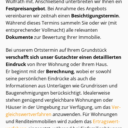
Wülfrath mit. Anschließend unterbreiten wir Ihnen ein
Fest­preis­an­ge­bot
. Bei Annahme des Angebots
vereinbaren wir zeitnah einen
Be­sich­ti­gungs­ter­min
.
Während dieses Termins sammeln Sie oder wir (mit
entsprechender Vollmacht) alle relevanten
Dokumente
zur Bewertung Ihrer Immobilie.
Bei unserem Ortstermin auf Ihrem Grundstück
verschafft sich unser Gutachter einen detaillierten
Eindruck
von Ihrer Wohnung oder Ihrem Haus.
Er beginnt mit der
Berechnung
, wobei er sowohl
seine persönlichen Eindrücke als auch die
Informationen aus Unterlagen wie Grundrissen und
Bau­ge­neh­mi­gun­gen berücksichtigt. Idealerweise
stehen genügend vergleichbare Wohnungen oder
Häuser in der Umgebung zur Verfügung, um das
Ver­
gleichs­wert­ver­fah­ren
anzuwenden. Für Wohnungen
und Ren­di­teim­mo­bi­li­en wird zudem das
Er­trags­wert­