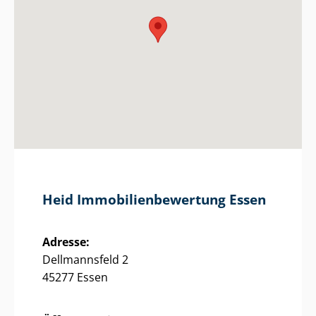
Heid Im­mo­bi­li­en­be­wer­tung Essen
Adresse:
Dellmannsfeld 2
45277 Essen