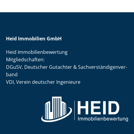
Heid Immobilien GmbH
Heid Im­mo­bi­li­en­be­wer­tung
Mit­glied­schaf­ten:
DGuSV, Deutscher Gutachter & Sach­ver­stän­di­gen­ver­
band
VDI, Verein deutscher Ingenieure