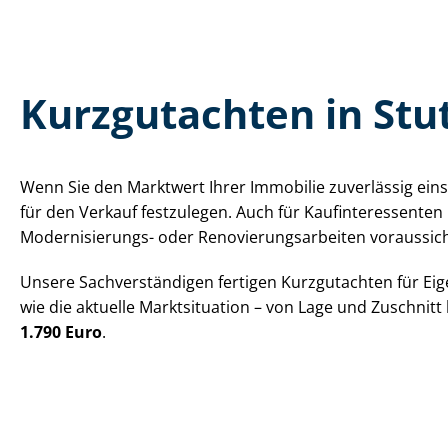
Kurzgutachten in St
Wenn Sie den Marktwert Ihrer Immobilie zuverlässig ein
für den Verkauf festzulegen. Auch für Kauf­in­ter­es­sen­t
Modernisierungs- oder Re­no­vie­rungs­ar­bei­ten voraussic
Unsere Sach­ver­stän­di­gen fertigen Kurzgutachten für E
wie die aktuelle Marktsituation – von Lage und Zuschnit
1.790 Euro
.