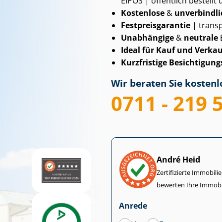
EIPOS | öffentlich bestellt 
Kostenlose
&
unverbindli
Fest­preis­ga­ran­tie
| transp
Unabhängige
&
neutrale
Ideal für Kauf und Verkau
Kurzfristige Be­sich­ti­gungs
Wir beraten Sie kostenlo
0711 - 219 
André Heid
Zertifizierte Im­mo­bi­
bewerten Ihre Immobi
Anrede