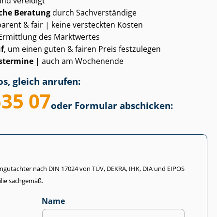
und vereidigt
che Beratung
durch Sachverständige
arent & fair | keine versteckten Kosten
Ermittlung des Marktwertes
f
, um einen guten & fairen Preis festzulegen
­ter­mi­ne
| auch am Wochenende
s, gleich anrufen:
535 07
oder Formular abschicken:
li­en­gut­ach­ter nach DIN 17024 von TÜV, DEKRA, IHK, DIA und EIPOS
lie sachgemäß.
Name