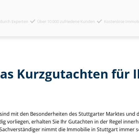
durch Experten
Über 10.000 zufriedene Kunden
Kostenlose Immob
das Kurzgutachten für
­ten sind mit den Besonderheiten des Stuttgarter Marktes un
ig vorliegen, erhalten Sie Ihr Gutachten in der Regel inne
 Sach­ver­stän­di­ger nimmt die Immobilie in Stuttgart immer