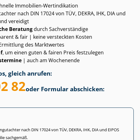
chnelle Immobilien-Wertindikation
gut­ach­ter nach DIN 17024 von TÜV, DEKRA, IHK, DIA und
und vereidigt
che Beratung
durch Sachverständige
arent & fair | keine versteckten Kosten
Ermittlung des Marktwertes
f
, um einen guten & fairen Preis festzulegen
­ter­mi­ne
| auch am Wochenende
s, gleich anrufen:
02 82
oder Formular abschicken:
li­en­gut­ach­ter nach DIN 17024 von TÜV, DEKRA, IHK, DIA und EIPOS
lie sachgemäß.