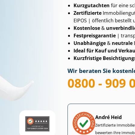
Kurzgutachten
für eine s
Zertifizierte
Im­mo­bi­li­en­
EIPOS | öffentlich bestellt 
Kostenlose
&
unverbindli
Fest­preis­ga­ran­tie
| transp
Unabhängige
&
neutrale
Ideal für Kauf und Verkau
Kurzfristige Be­sich­ti­gungs
Wir beraten Sie kostenlo
0800 - 909 
André Heid
Zertifizierte Im­mo­bi­
bewerten Ihre Immobi