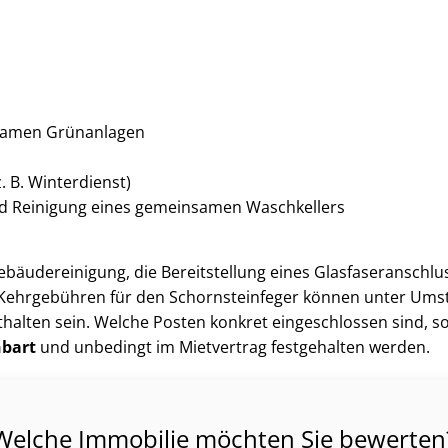
samen Grünanlagen
(z. B. Winterdienst)
d Reinigung eines gemeinsamen Waschkellers
bäu­de­rei­ni­gung, die Bereitstellung eines Glas­fa­ser­an­schl
ehrgebühren für den Schorn­stein­fe­ger können unter Umstä
halten sein. Welche Posten konkret eingeschlossen sind, so
nbart
und unbedingt im Mietvertrag festgehalten werden.
Welche Immobilie möchten Sie bewerten