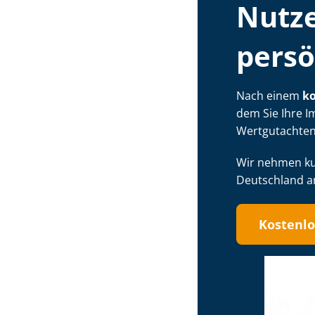
Nutz
persö
Nach einem
ko
dem Sie Ihre I
Wertgutachten,
Wir nehmen kurz
Deutschland an
Kostenlo