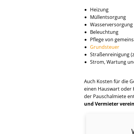
Heizung
Müllentsorgung
Was­ser­ver­sor­gung
Beleuchtung
Pflege von gemein
Grundsteuer
Stra­ßen­rei­ni­gung 
Strom, Wartung un
Auch Kosten für die Ge­
einen Hauswart oder K
der Pauschalmiete ent
und Vermieter verei