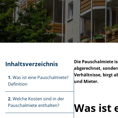
Die Pauschalmiete is
In­halts­ver­zeich­nis
abgerechnet, sondern
Verhältnisse, birgt a
1.
Was ist eine Pauschalmiete?
und Mieter.
Definition
2.
Welche Kosten sind in der
Was ist 
Pauschalmiete enthalten?