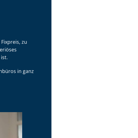
Fixpreis, zu
eriöses
ist.
­bü­ros in ganz