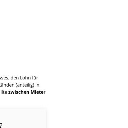
us­ses, den Lohn für
nden (anteilig) in
llte
zwischen Mieter
?