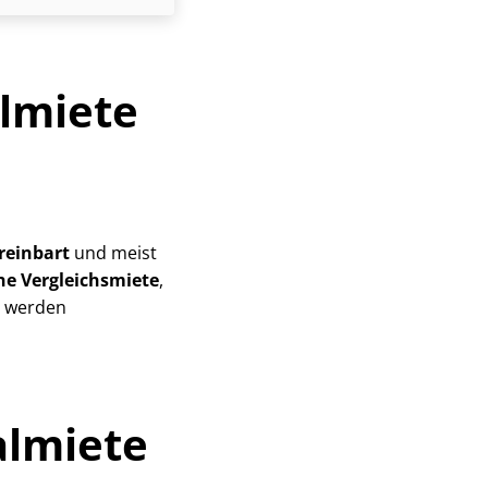
lmiete
reinbart
und meist
che Vergleichsmiete
,
i werden
almiete