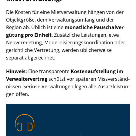
Die Kosten für eine Mietverwaltung hängen von der
Objektgröße, dem Ver­wal­tungs­um­fang und der
Region ab. Üblich ist eine
monatliche Pau­schal­ver­
gü­tung pro Einheit
. Zusätzliche Leistungen, etwa
Neuvermietung, Mo­der­ni­sie­rungs­ko­or­di­na­ti­on oder
gerichtliche Vertretung, werden üblicherweise
separat abgerechnet.
Hinweis:
Eine transparente
Kos­ten­auf­stel­lung im
Ver­wal­ter­ver­trag
schützt vor späteren Miss­ver­ständ­
nis­sen. Seriöse Verwaltungen legen alle Zu­satz­leis­tun­
gen offen.