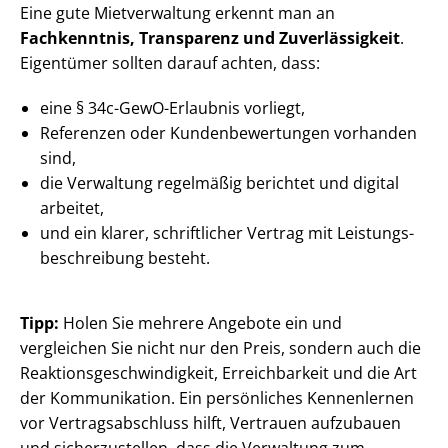
Eine gute Mietverwaltung erkennt man an
Fachkenntnis, Transparenz und Zuverlässigkeit
.
Eigentümer sollten darauf achten, dass:
eine § 34c-GewO-Erlaubnis vorliegt,
Referenzen oder Kun­den­be­wer­tun­gen vorhanden
sind,
die Verwaltung regelmäßig berichtet und digital
arbeitet,
und ein klarer, schriftlicher Vertrag mit Leis­tungs­
be­schrei­bung besteht.
Tipp:
Holen Sie mehrere Angebote ein und
vergleichen Sie nicht nur den Preis, sondern auch die
Re­ak­ti­ons­ge­schwin­dig­keit, Erreichbarkeit und die Art
der Kommunikation. Ein persönliches Kennenlernen
vor Ver­trags­ab­schluss hilft, Vertrauen aufzubauen
und sicherzustellen, dass die Verwaltung zum