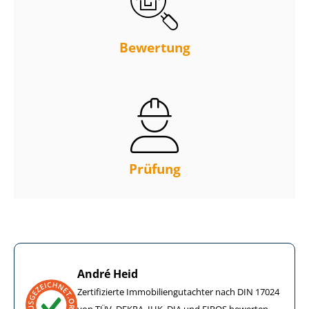
Bewertung
Prüfung
André Heid
Zertifizierte Im­mo­bi­li­en­gut­ach­ter nach DIN 17024
von TÜV, DEKRA, IHK, DIA und EIPOS bewerten